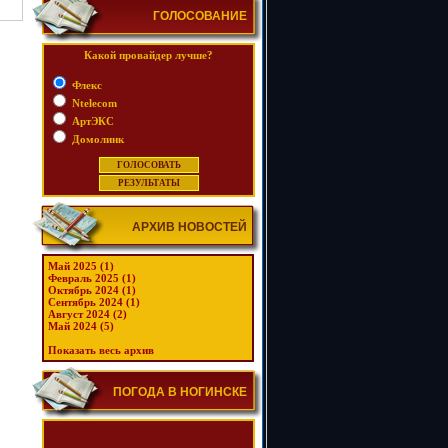
ГОЛОСОВАНИЕ
Какой провайдер лучше?
Флекс
Ntelecom
АртЭКС
Домолинк
АРХИВ НОВОСТЕЙ
Май 2025 (1)
Февраль 2025 (1)
Октябрь 2024 (1)
Сентябрь 2024 (1)
Август 2024 (2)
Май 2024 (5)
Показать весь архив
ПОГОДА В НОГИНСКЕ