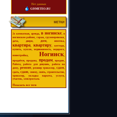
Нет данных
GISMETEO.RU
МЕТКИ
в ногинске
,
,
,
2х комнатная
аренда
в
,
,
,
ногинском районе
гараж
грузоперевозки
дом
,
,
,
,
дача
двери
ипотека
квартира
квартиру
,
,
,
коттедж
,
,
,
,
купить
куплю
недвижимость
недорого
Ногинск
,
,
новостройка
продам
,
,
,
,
продаётся
продажа
продаю
,
,
Работа
работа для девушек
работа на
ремонт
сдам
,
,
,
,
дому
ресивер триколор
сдаю
,
,
,
,
,
сдать
сниму
снять
строительство
,
,
,
триколор
укладка паркета
услуги
,
участок
электросталь
Показать все теги