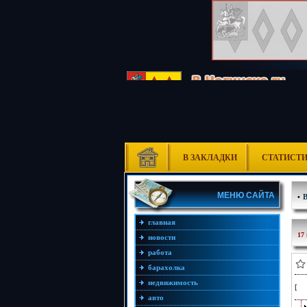
В ЗАКЛАДКИ
СТАТИСТ
МЕНЮ САЙТА
•
главная
17
новости
работа
барахолка
недвижимость
[
авто