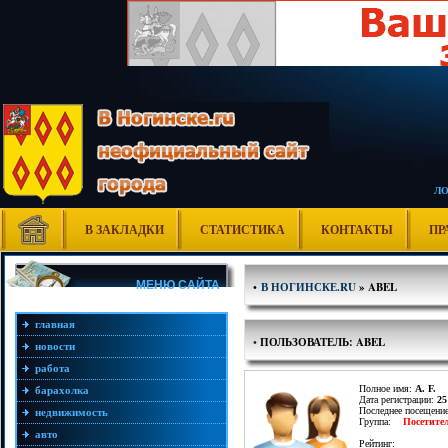
Л
В ЗАКЛАДКИ
СТАТИСТИКА
КОНТАКТЫ
ПР
МЕНЮ САЙТА
•
В НОГИНСКЕ.RU
» ABEL
главная
•
ПОЛЬЗОВАТЕЛЬ: ABEL
новости
работа
Полное имя:
A. F.
барахолка
Дата регистрации:
25
Последнее посещени
недвижимость
Группа:
Посетите
авто
Рейтинг: