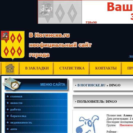
Л
В ЗАКЛАДКИ
СТАТИСТИКА
КОНТАКТЫ
ПР
МЕНЮ САЙТА
•
В НОГИНСКЕ.RU
» DINGO
главная
•
ПОЛЬЗОВАТЕЛЬ: DINGO
новости
работа
Полное имя:
Алина
барахолка
Дата регистрации:
2 
Последнее посещени
недвижимость
Группа:
Посетите
авто
Рейтинг: