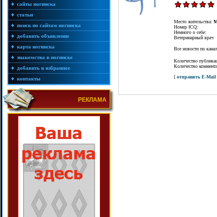
сайты ногинска
статьи
Место жительства:
М
поиск по сайтам ногинска
Номер ICQ:
Немного о себе:
добавить объявление
Ветеринарный врач
карта ногинска
Все новости по кан
знакомства в ногинске
Количество публика
Количество коммент
добавить в избранное
[
отправить E-Mail
контакты
РЕКЛАМА