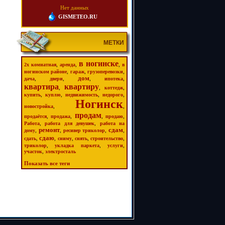
Нет данных
GISMETEO.RU
МЕТКИ
в ногинске
,
,
,
2х комнатная
аренда
в
,
,
,
ногинском районе
гараж
грузоперевозки
дом
,
,
,
,
дача
двери
ипотека
квартира
квартиру
,
,
,
коттедж
,
,
,
,
купить
куплю
недвижимость
недорого
Ногинск
,
,
новостройка
продам
,
,
,
,
продаётся
продажа
продаю
,
,
Работа
работа для девушек
работа на
ремонт
сдам
,
,
,
,
дому
ресивер триколор
сдаю
,
,
,
,
,
сдать
сниму
снять
строительство
,
,
,
триколор
укладка паркета
услуги
,
участок
электросталь
Показать все теги