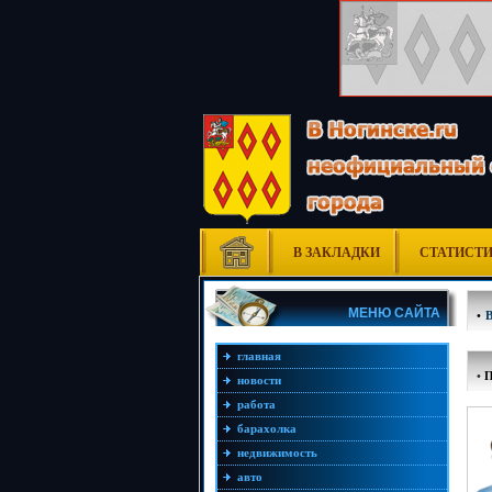
В ЗАКЛАДКИ
СТАТИСТ
МЕНЮ САЙТА
•
главная
•
новости
работа
барахолка
недвижимость
авто