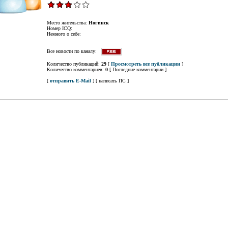
Место жительства:
Ногинск
Номер ICQ:
Немного о себе:
Все новости по каналу:
Количество публикаций:
29
[
Просмотреть все публикации
]
Количество комментариев:
0
[ Последние комментарии ]
[
отправить E-Mail
] [ написать ПС ]