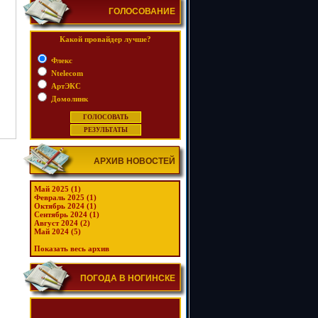
ГОЛОСОВАНИЕ
Какой провайдер лучше?
Флекс
Ntelecom
АртЭКС
Домолинк
АРХИВ НОВОСТЕЙ
Май 2025 (1)
Февраль 2025 (1)
Октябрь 2024 (1)
Сентябрь 2024 (1)
Август 2024 (2)
Май 2024 (5)
Показать весь архив
ПОГОДА В НОГИНСКЕ