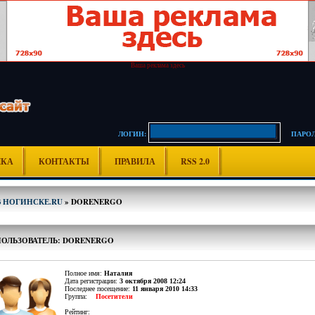
Ваша реклама здесь
ЛОГИН:
ПАРОЛ
ИКА
КОНТАКТЫ
ПРАВИЛА
RSS 2.0
В НОГИНСКЕ.RU
» DORENERGO
ПОЛЬЗОВАТЕЛЬ: DORENERGO
Полное имя:
Наталия
Дата регистрации:
3 октября 2008 12:24
Последнее посещение:
11 января 2010 14:33
Группа:
Посетители
Рейтинг: