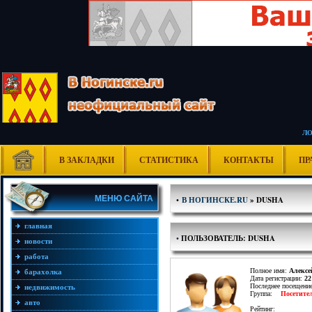
Л
В ЗАКЛАДКИ
СТАТИСТИКА
КОНТАКТЫ
ПР
МЕНЮ САЙТА
•
В НОГИНСКЕ.RU
» DUSHA
главная
•
ПОЛЬЗОВАТЕЛЬ: DUSHA
новости
работа
Полное имя:
Алексе
барахолка
Дата регистрации:
22
Последнее посещени
недвижимость
Группа:
Посетите
авто
Рейтинг: