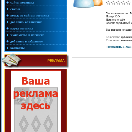
сайты ногинска
статьи
Место жительства:
М
поиск по сайтам ногинска
Номер ICQ:
Немного о себе:
добавить объявление
Вполне адекватный 
карта ногинска
Все новости по кан
знакомства в ногинске
Количество публика
Количество коммент
добавить в избранное
[
отправить E-Mail
контакты
РЕКЛАМА