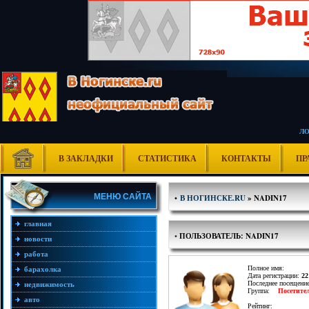
Л
В ЗАКЛАДКИ
СТАТИСТИКА
КОНТАКТЫ
ПР
МЕНЮ САЙТА
•
В НОГИНСКЕ.RU
» NADIN17
главная
•
ПОЛЬЗОВАТЕЛЬ: NADIN17
новости
работа
Полное имя:
барахолка
Дата регистрации:
22
Последнее посещени
недвижимость
Группа:
Посетите
авто
Рейтинг: