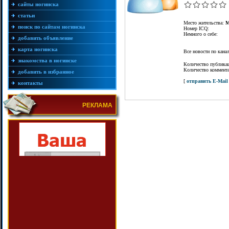
сайты ногинска
статьи
Место жительства:
М
поиск по сайтам ногинска
Номер ICQ:
Немного о себе:
добавить объявление
карта ногинска
Все новости по кан
знакомства в ногинске
Количество публика
Количество коммент
добавить в избранное
[
отправить E-Mail
контакты
РЕКЛАМА