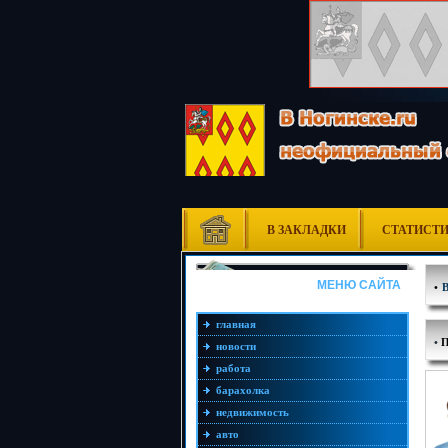
В ЗАКЛАДКИ
СТАТИСТ
МЕНЮ САЙТА
•
главная
•
новости
работа
барахолка
недвижимость
авто