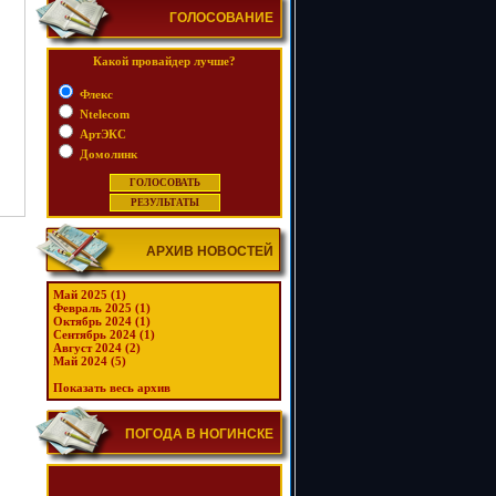
ГОЛОСОВАНИЕ
Какой провайдер лучше?
Флекс
Ntelecom
АртЭКС
Домолинк
АРХИВ НОВОСТЕЙ
Май 2025 (1)
Февраль 2025 (1)
Октябрь 2024 (1)
Сентябрь 2024 (1)
Август 2024 (2)
Май 2024 (5)
Показать весь архив
ПОГОДА В НОГИНСКЕ