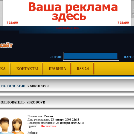
Ваша реклама здесь
ЛОГИН:
ПАРОЛ
ИКА
КОНТАКТЫ
ПРАВИЛА
RSS 2.0
В НОГИНСКЕ.RU
» SBRODOVR
ПОЛЬЗОВАТЕЛЬ: SBRODOVR
Полное имя:
Роман
Дата регистрации:
23 января 2009 22:18
Последнее посещение:
23 января 2009 22:18
Группа:
Посетители
Рейтинг: