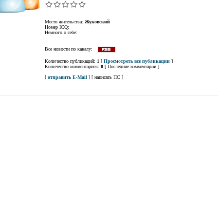
Место жительства:
Жуковский
Номер ICQ:
Немного о себе:
Все новости по каналу:
Количество публикаций:
1
[
Просмотреть все публикации
]
Количество комментариев:
0
[ Последние комментарии ]
[
отправить E-Mail
] [ написать ПС ]