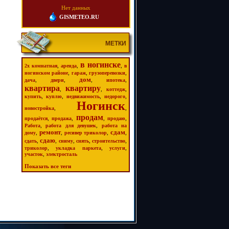
Нет данных
GISMETEO.RU
МЕТКИ
в ногинске
,
,
,
2х комнатная
аренда
в
,
,
,
ногинском районе
гараж
грузоперевозки
дом
,
,
,
,
дача
двери
ипотека
квартира
квартиру
,
,
,
коттедж
,
,
,
,
купить
куплю
недвижимость
недорого
Ногинск
,
,
новостройка
продам
,
,
,
,
продаётся
продажа
продаю
,
,
Работа
работа для девушек
работа на
ремонт
сдам
,
,
,
,
дому
ресивер триколор
сдаю
,
,
,
,
,
сдать
сниму
снять
строительство
,
,
,
триколор
укладка паркета
услуги
,
участок
электросталь
Показать все теги