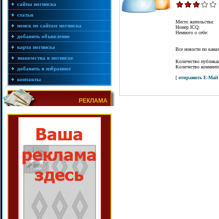
сайты ногинска
статьи
Место жительства:
поиск по сайтам ногинска
Номер ICQ:
Немного о себе:
добавить объявление
карта ногинска
Все новости по кан
знакомства в ногинске
Количество публика
Количество коммент
добавить в избранное
[
отправить E-Mail
контакты
РЕКЛАМА