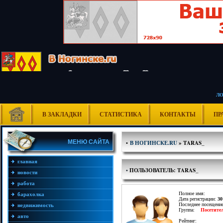
Л
В ЗАКЛАДКИ
СТАТИСТИКА
КОНТАКТЫ
ПР
МЕНЮ САЙТА
•
В НОГИНСКЕ.RU
» TARAS_
главная
•
ПОЛЬЗОВАТЕЛЬ: TARAS_
новости
работа
Полное имя:
барахолка
Дата регистрации:
30
Последнее посещени
недвижимость
Группа:
Посетите
авто
Рейтинг: