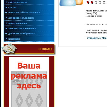
сайты ногинска
статьи
Место жительства:
Н
поиск по сайтам ногинска
Номер ICQ:
Немного о себе:
добавить объявление
карта ногинска
Все новости по кан
знакомства в ногинске
Количество публика
Количество коммент
добавить в избранное
[
отправить E-Mail
контакты
РЕКЛАМА