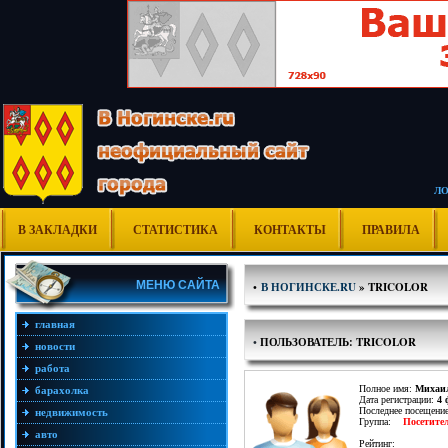
Л
В ЗАКЛАДКИ
СТАТИСТИКА
КОНТАКТЫ
ПРАВИЛА
МЕНЮ САЙТА
•
В НОГИНСКЕ.RU
» TRICOLOR
главная
•
ПОЛЬЗОВАТЕЛЬ: TRICOLOR
новости
работа
Полное имя:
Михаи
барахолка
Дата регистрации:
4 
Последнее посещени
недвижимость
Группа:
Посетите
авто
Рейтинг: