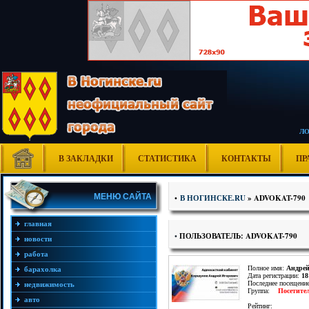
Л
В ЗАКЛАДКИ
СТАТИСТИКА
КОНТАКТЫ
ПР
МЕНЮ САЙТА
•
В НОГИНСКЕ.RU
» ADVOKAT-790
главная
•
ПОЛЬЗОВАТЕЛЬ: ADVOKAT-790
новости
работа
Полное имя:
Андрей
барахолка
Дата регистрации:
18
Последнее посещени
недвижимость
Группа:
Посетите
авто
Рейтинг: