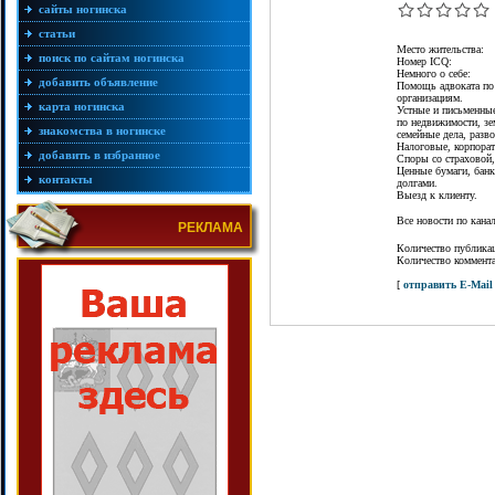
сайты ногинска
статьи
Место жительства:
поиск по сайтам ногинска
Номер ICQ:
Немного о себе:
добавить объявление
Помощь адвоката по
организациям.
карта ногинска
Устные и письменные
по недвижимости, зе
знакомства в ногинске
семейные дела, разво
Налоговые, корпорат
добавить в избранное
Споры со страховой
Ценные бумаги, банк
контакты
долгами.
Выезд к клиенту.
Все новости по кан
РЕКЛАМА
Количество публика
Количество коммент
[
отправить E-Mail