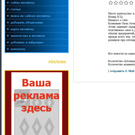
сайты ногинска
статьи
Место жительства:
г
поиск по сайтам ногинска
Номер ICQ:
Немного о себе:
добавить объявление
Компания Окна Аттик
Аттик занимает лиди
карта ногинска
пластиковых окон и 
обилия предприятий,
знакомства в ногинске
прежде всего тем, ч
размеров при соблюд
добавить в избранное
контакты
Все новости по кан
Количество публика
РЕКЛАМА
Количество коммент
[
отправить E-Mail