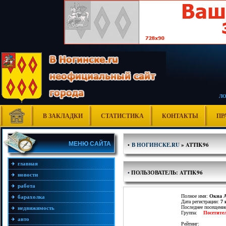
Л
В ЗАКЛАДКИ
СТАТИСТИКА
КОНТАКТЫ
ПР
МЕНЮ САЙТА
•
В НОГИНСКЕ.RU
» ATTIK96
главная
•
ПОЛЬЗОВАТЕЛЬ: ATTIK96
новости
работа
Полное имя:
Окна 
барахолка
Дата регистрации:
7 
Последнее посещени
недвижимость
Группа:
Посетите
авто
Рейтинг: