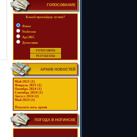
ГОЛОСОВАНИЕ
Какой провайдер лучше?
Флекс
Ntelecom
АртЭКС
Домолинк
АРХИВ НОВОСТЕЙ
Май 2025 (1)
Февраль 2025 (1)
Октябрь 2024 (1)
Сентябрь 2024 (1)
Август 2024 (2)
Май 2024 (5)
Показать весь архив
ПОГОДА В НОГИНСКЕ