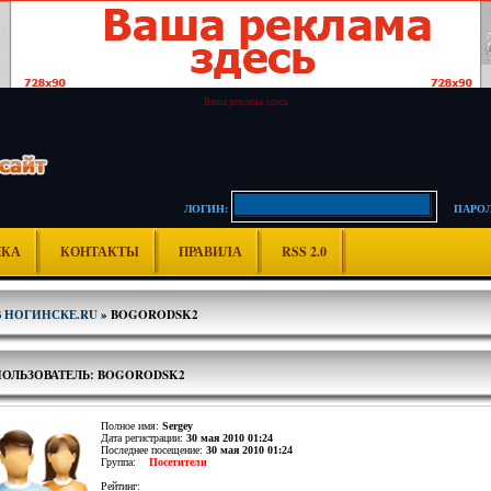
Ваша реклама здесь
ЛОГИН:
ПАРОЛ
ИКА
КОНТАКТЫ
ПРАВИЛА
RSS 2.0
В НОГИНСКЕ.RU
» BOGORODSK2
ПОЛЬЗОВАТЕЛЬ: BOGORODSK2
Полное имя:
Sergey
Дата регистрации:
30 мая 2010 01:24
Последнее посещение:
30 мая 2010 01:24
Группа:
Посетители
Рейтинг: