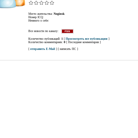
Место жительства:
Noginsk
Номер ICQ:
Немного о себе:
Все новости по каналу:
Количество публикаций:
1
[
Просмотреть все публикации
]
Количество комментариев:
0
[ Последние комментарии ]
[
отправить E-Mail
] [ написать ПС ]