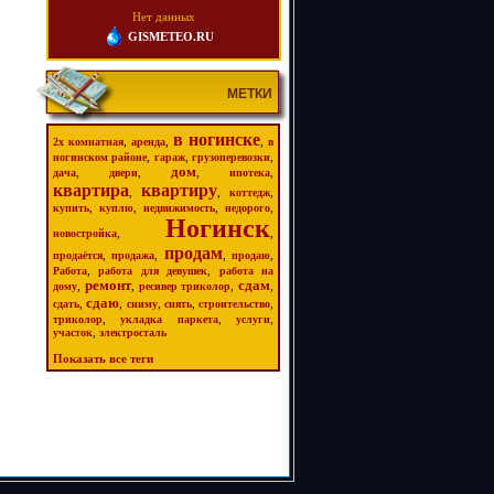
Нет данных
GISMETEO.RU
МЕТКИ
в ногинске
,
,
,
2х комнатная
аренда
в
,
,
,
ногинском районе
гараж
грузоперевозки
дом
,
,
,
,
дача
двери
ипотека
квартира
квартиру
,
,
,
коттедж
,
,
,
,
купить
куплю
недвижимость
недорого
Ногинск
,
,
новостройка
продам
,
,
,
,
продаётся
продажа
продаю
,
,
Работа
работа для девушек
работа на
ремонт
сдам
,
,
,
,
дому
ресивер триколор
сдаю
,
,
,
,
,
сдать
сниму
снять
строительство
,
,
,
триколор
укладка паркета
услуги
,
участок
электросталь
Показать все теги