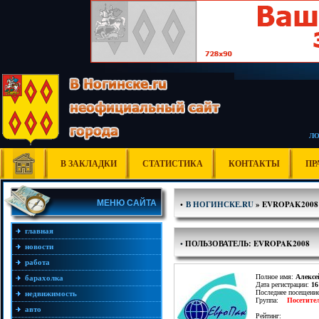
Л
В ЗАКЛАДКИ
СТАТИСТИКА
КОНТАКТЫ
ПР
МЕНЮ САЙТА
•
В НОГИНСКЕ.RU
» EVROPAK2008
главная
•
ПОЛЬЗОВАТЕЛЬ: EVROPAK2008
новости
работа
Полное имя:
Алекс
барахолка
Дата регистрации:
16
Последнее посещени
недвижимость
Группа:
Посетите
авто
Рейтинг: