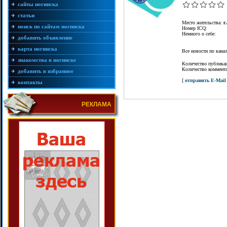
сайты ногинска
статьи
Место жительства:
г
поиск по сайтам ногинска
Номер ICQ:
Немного о себе:
добавить объявление
карта ногинска
Все новости по кан
знакомства в ногинске
Количество публика
Количество коммент
добавить в избранное
[
отправить E-Mail
контакты
РЕКЛАМА