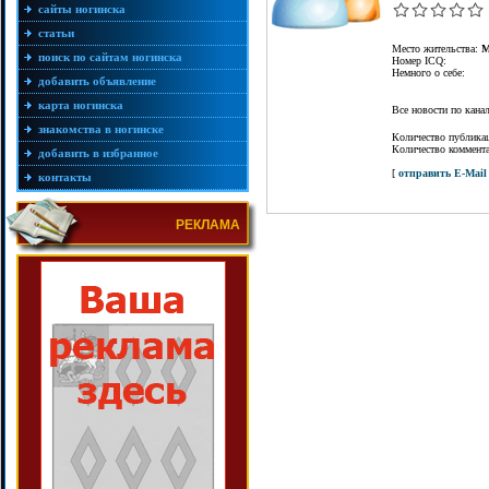
сайты ногинска
статьи
Место жительства:
М
поиск по сайтам ногинска
Номер ICQ:
Немного о себе:
добавить объявление
карта ногинска
Все новости по кан
знакомства в ногинске
Количество публика
Количество коммент
добавить в избранное
[
отправить E-Mail
контакты
РЕКЛАМА