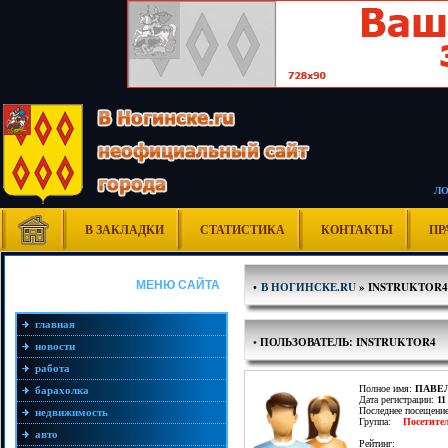
Л
В ЗАКЛАДКИ
СТАТИСТИКА
КОНТАКТЫ
ПР
МЕНЮ САЙТА
•
В НОГИНСКЕ.RU
» INSTRUKTOR4
главная
•
ПОЛЬЗОВАТЕЛЬ: INSTRUKTOR4
новости
работа
Полное имя:
ПАВЕ
барахолка
Дата регистрации:
11
Последнее посещени
недвижимость
Группа:
Посетите
авто
Рейтинг: