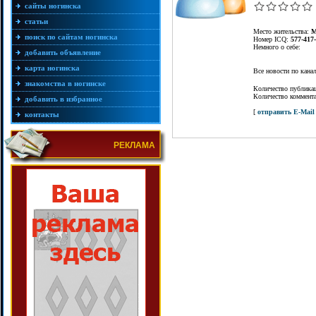
сайты ногинска
статьи
Место жительства:
М
поиск по сайтам ногинска
Номер ICQ:
577-417
Немного о себе:
добавить объявление
карта ногинска
Все новости по кан
знакомства в ногинске
Количество публика
Количество коммент
добавить в избранное
[
отправить E-Mail
контакты
РЕКЛАМА