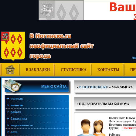
Л
В ЗАКЛАДКИ
СТАТИСТИКА
КОНТАКТЫ
ПР
МЕНЮ САЙТА
•
В НОГИНСКЕ.RU
» MAKSIMOVA
главная
•
ПОЛЬЗОВАТЕЛЬ: MAKSIMOVA
новости
работа
Полное имя:
Ольга
барахолка
Дата регистрации:
8 
Последнее посещени
недвижимость
Группа:
Посетите
авто
Рейтинг: