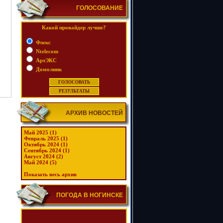
ГОЛОСОВАНИЕ
Какой провайдер лучше?
Флекс
Ntelecom
АртЭКС
Домолинк
АРХИВ НОВОСТЕЙ
Май 2025 (1)
Февраль 2025 (1)
Октябрь 2024 (1)
Сентябрь 2024 (1)
Август 2024 (2)
Май 2024 (5)
Показать весь архив
ПОГОДА В НОГИНСКЕ