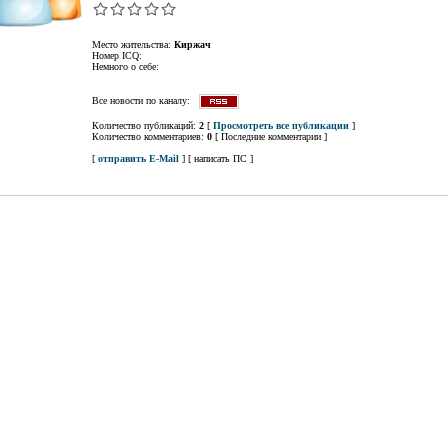
Место жительства:
Киржач
Номер ICQ:
Немного о себе:
Все новости по каналу:
Количество публикаций:
2
[
Просмотреть все публикации
]
Количество комментариев:
0
[ Последние комментарии ]
[
отправить E-Mail
] [ написать ПС ]