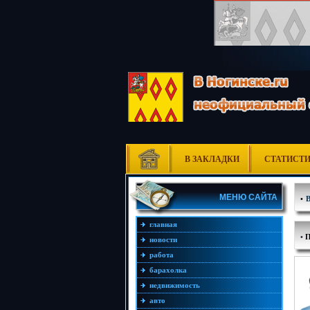
В ЗАКЛАДКИ
СТАТИСТ
МЕНЮ САЙТА
•
главная
•
П
новости
работа
барахолка
недвижимость
авто