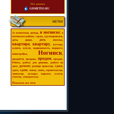
Нет данных
GISMETEO.RU
МЕТКИ
в ногинске
,
,
,
2х комнатная
аренда
в
,
,
,
ногинском районе
гараж
грузоперевозки
дом
,
,
,
,
дача
двери
ипотека
квартира
квартиру
,
,
,
коттедж
,
,
,
,
купить
куплю
недвижимость
недорого
Ногинск
,
,
новостройка
продам
,
,
,
,
продаётся
продажа
продаю
,
,
Работа
работа для девушек
работа на
ремонт
сдам
,
,
,
,
дому
ресивер триколор
сдаю
,
,
,
,
,
сдать
сниму
снять
строительство
,
,
,
триколор
укладка паркета
услуги
,
участок
электросталь
Показать все теги