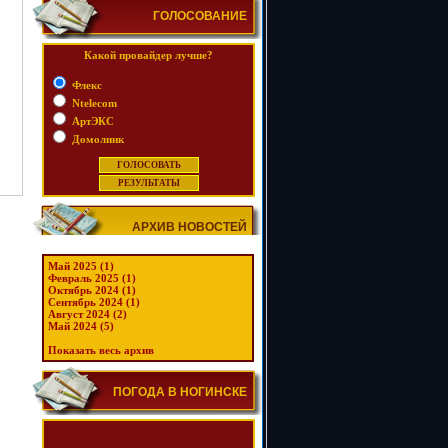
ГОЛОСОВАНИЕ
Какой провайдер лучше?
Флекс
Ntelecom
АртЭКС
Домолинк
АРХИВ НОВОСТЕЙ
Май 2025 (1)
Февраль 2025 (1)
Октябрь 2024 (1)
Сентябрь 2024 (1)
Август 2024 (2)
Май 2024 (5)
Показать весь архив
ПОГОДА В НОГИНСКЕ