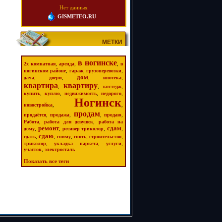
Нет данных
GISMETEO.RU
МЕТКИ
в ногинске
,
,
,
2х комнатная
аренда
в
,
,
,
ногинском районе
гараж
грузоперевозки
дом
,
,
,
,
дача
двери
ипотека
квартира
квартиру
,
,
,
коттедж
,
,
,
,
купить
куплю
недвижимость
недорого
Ногинск
,
,
новостройка
продам
,
,
,
,
продаётся
продажа
продаю
,
,
Работа
работа для девушек
работа на
ремонт
сдам
,
,
,
,
дому
ресивер триколор
сдаю
,
,
,
,
,
сдать
сниму
снять
строительство
,
,
,
триколор
укладка паркета
услуги
,
участок
электросталь
Показать все теги