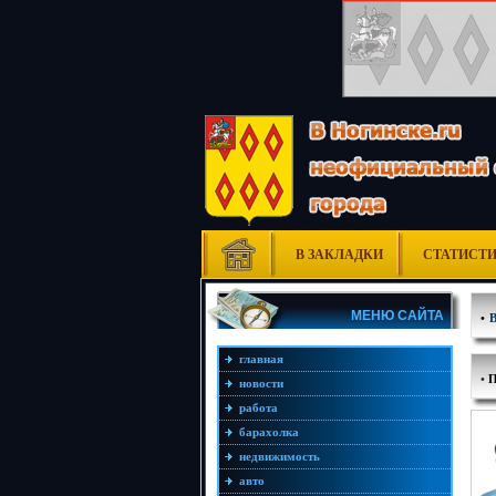
В ЗАКЛАДКИ
СТАТИСТ
МЕНЮ САЙТА
•
главная
•
П
новости
работа
барахолка
недвижимость
авто