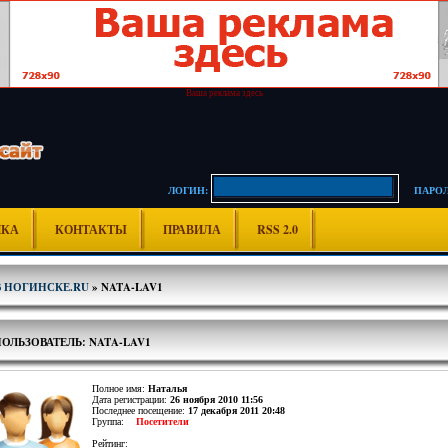
Ваша реклама здесь
ЛОГИН:
ПАРОЛ
ИКА
КОНТАКТЫ
ПРАВИЛА
RSS 2.0
В НОГИНСКЕ.RU
» NATA-LAV1
ОЛЬЗОВАТЕЛЬ: NATA-LAV1
Полное имя:
Наталья
Дата регистрации:
26 ноября 2010 11:56
Последнее посещение:
17 декабря 2011 20:48
Группа:
Посетители
Рейтинг: