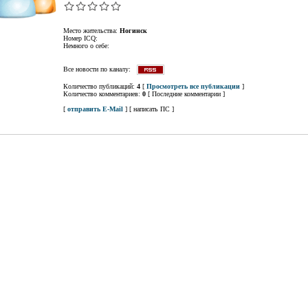
Место жительства:
Ногинск
Номер ICQ:
Немного о себе:
Все новости по каналу:
Количество публикаций:
4
[
Просмотреть все публикации
]
Количество комментариев:
0
[ Последние комментарии ]
[
отправить E-Mail
] [ написать ПС ]