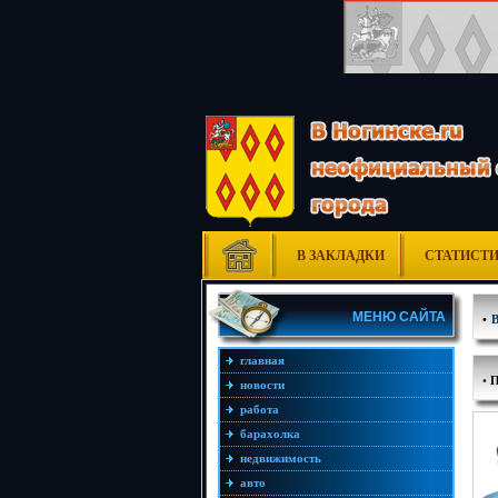
В ЗАКЛАДКИ
СТАТИСТ
МЕНЮ САЙТА
•
главная
•
П
новости
работа
барахолка
недвижимость
авто