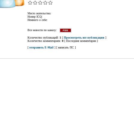
Место жительства:
Номер ICQ:
Немного о себе:
Все новости по каналу:
Количество публикаций:
1
[
Просмотреть все публикации
]
Количество комментариев:
0
[ Последние комментарии ]
[
отправить E-Mail
] [ написать ПС ]