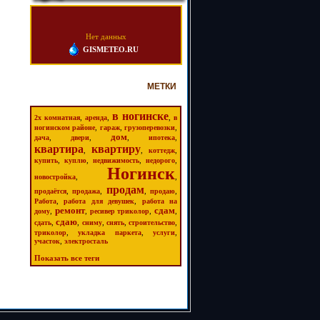
Нет данных
GISMETEO.RU
МЕТКИ
в ногинске
,
,
,
2х комнатная
аренда
в
,
,
,
ногинском районе
гараж
грузоперевозки
дом
,
,
,
,
дача
двери
ипотека
квартира
квартиру
,
,
,
коттедж
,
,
,
,
купить
куплю
недвижимость
недорого
Ногинск
,
,
новостройка
продам
,
,
,
,
продаётся
продажа
продаю
,
,
Работа
работа для девушек
работа на
ремонт
сдам
,
,
,
,
дому
ресивер триколор
сдаю
,
,
,
,
,
сдать
сниму
снять
строительство
,
,
,
триколор
укладка паркета
услуги
,
участок
электросталь
Показать все теги