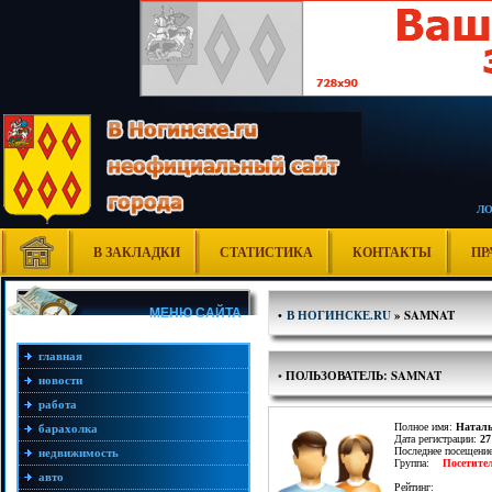
Л
В ЗАКЛАДКИ
СТАТИСТИКА
КОНТАКТЫ
ПР
МЕНЮ САЙТА
•
В НОГИНСКЕ.RU
» SAMNAT
главная
•
ПОЛЬЗОВАТЕЛЬ: SAMNAT
новости
работа
Полное имя:
Натал
барахолка
Дата регистрации:
27
Последнее посещени
недвижимость
Группа:
Посетите
авто
Рейтинг: