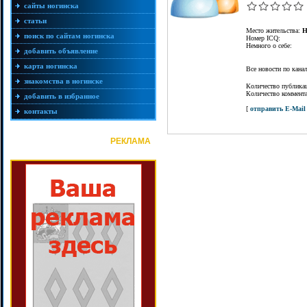
сайты ногинска
статьи
Место жительства:
Н
поиск по сайтам ногинска
Номер ICQ:
Немного о себе:
добавить объявление
карта ногинска
Все новости по кан
знакомства в ногинске
Количество публика
Количество коммент
добавить в избранное
[
отправить E-Mail
контакты
РЕКЛАМА