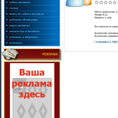
сайты ногинска
статьи
Место жительства:
г
поиск по сайтам ногинска
Номер ICQ:
Немного о себе:
добавить объявление
карта ногинска
Все новости по кан
знакомства в ногинске
Количество публика
Количество коммент
добавить в избранное
[
отправить E-Mail
контакты
РЕКЛАМА