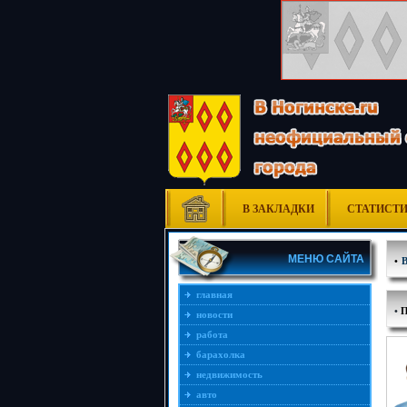
В ЗАКЛАДКИ
СТАТИСТ
МЕНЮ САЙТА
•
главная
•
новости
работа
барахолка
недвижимость
авто