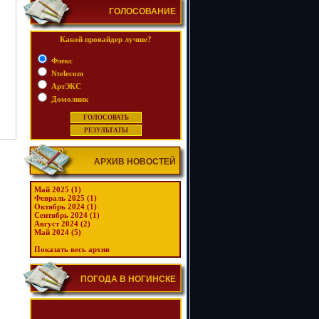
ГОЛОСОВАНИЕ
Какой провайдер лучше?
Флекс
Ntelecom
АртЭКС
Домолинк
АРХИВ НОВОСТЕЙ
Май 2025 (1)
Февраль 2025 (1)
Октябрь 2024 (1)
Сентябрь 2024 (1)
Август 2024 (2)
Май 2024 (5)
Показать весь архив
ПОГОДА В НОГИНСКЕ