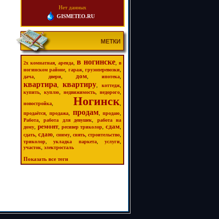
Нет данных
GISMETEO.RU
МЕТКИ
в ногинске
,
,
,
2х комнатная
аренда
в
,
,
,
ногинском районе
гараж
грузоперевозки
дом
,
,
,
,
дача
двери
ипотека
квартира
квартиру
,
,
,
коттедж
,
,
,
,
купить
куплю
недвижимость
недорого
Ногинск
,
,
новостройка
продам
,
,
,
,
продаётся
продажа
продаю
,
,
Работа
работа для девушек
работа на
ремонт
сдам
,
,
,
,
дому
ресивер триколор
сдаю
,
,
,
,
,
сдать
сниму
снять
строительство
,
,
,
триколор
укладка паркета
услуги
,
участок
электросталь
Показать все теги