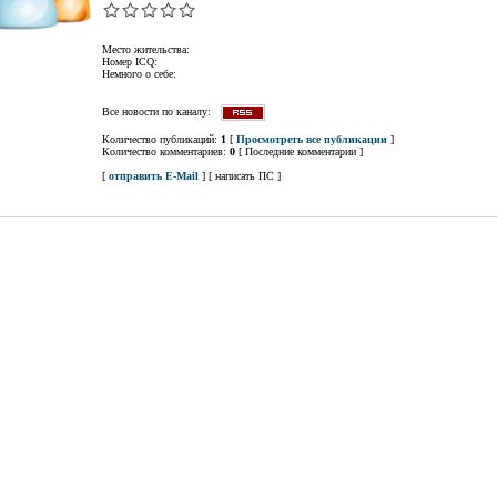
Место жительства:
Номер ICQ:
Немного о себе:
Все новости по каналу:
Количество публикаций:
1
[
Просмотреть все публикации
]
Количество комментариев:
0
[ Последние комментарии ]
[
отправить E-Mail
] [ написать ПС ]