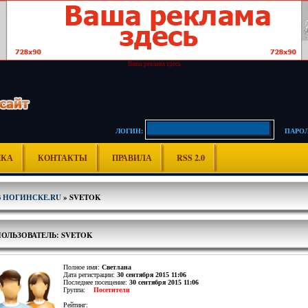
Ваша реклама здесь
ЛОГИН:
ПАРОЛ
ИКА
КОНТАКТЫ
ПРАВИЛА
RSS 2.0
В НОГИНСКЕ.RU
» SVETOK
ПОЛЬЗОВАТЕЛЬ: SVETOK
Полное имя:
Светлана
Дата регистрации:
30 сентября 2015 11:06
Последнее посещение:
30 сентября 2015 11:06
Группа:
Посетители
Рейтинг: