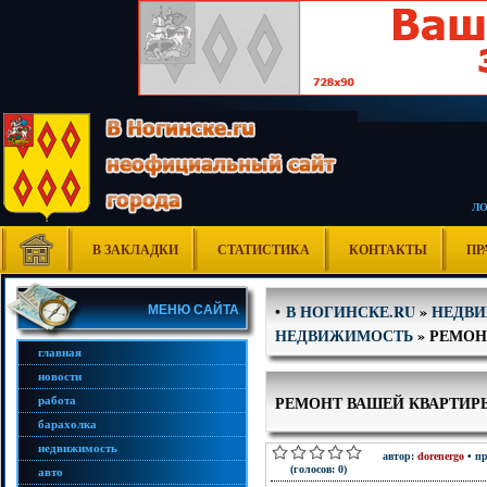
Л
В ЗАКЛАДКИ
СТАТИСТИКА
КОНТАКТЫ
ПР
В НОГИНСКЕ.RU
»
НЕДВ
•
МЕНЮ САЙТА
НЕДВИЖИМОСТЬ
» РЕМОН
главная
новости
РЕМОНТ ВАШЕЙ КВАРТИР
работа
барахолка
недвижимость
автор:
dorenergo
• пр
(голосов: 0)
авто