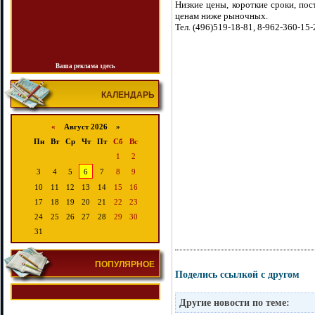
Низкие цены, короткие сроки, по
ценам ниже рыночных.
Тел. (496)519-18-81, 8-962-360-15-
Ваша реклама здесь
КАЛЕНДАРЬ
«
Август 2026 »
Пн
Вт
Ср
Чт
Пт
Сб
Вс
1
2
3
4
5
6
7
8
9
10
11
12
13
14
15
16
17
18
19
20
21
22
23
24
25
26
27
28
29
30
31
ПОПУЛЯРНОЕ
Поделись ссылкой с другом
Другие новости по теме: