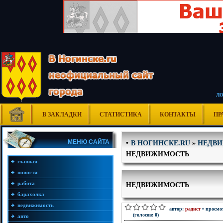
Л
В ЗАКЛАДКИ
СТАТИСТИКА
КОНТАКТЫ
ПР
В НОГИНСКЕ.RU
»
НЕДВ
•
МЕНЮ САЙТА
НЕДВИЖИМОСТЬ
главная
новости
НЕДВИЖИМОСТЬ
работа
барахолка
недвижимость
автор:
радист
• просмот
(голосов: 0)
авто