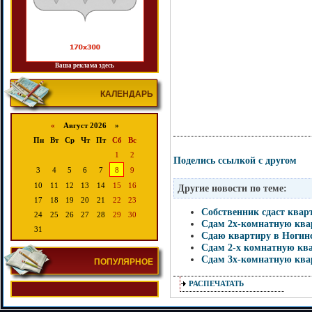
Ваша реклама здесь
КАЛЕНДАРЬ
«
Август 2026 »
Пн
Вт
Ср
Чт
Пт
Сб
Вс
1
2
Поделись ссылкой с другом
3
4
5
6
7
8
9
10
11
12
13
14
15
16
Другие новости по теме:
17
18
19
20
21
22
23
Собственник сдаст квар
24
25
26
27
28
29
30
Сдам 2х-комнатную ква
31
Сдаю квартиру в Ногин
Сдам 2-х комнатную кв
Сдам 3х-комнатную ква
ПОПУЛЯРНОЕ
РАСПЕЧАТАТЬ