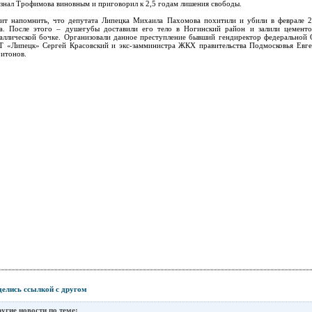
знал Трофимова виновным и приговорил к 2,5 годам лишения свободы.
ит напомнить, что депутата Липецка Михаила Пахомова похитили и убили в феврале 
а. После этого – душегубы доставили его тело в Ногинский район и залили цемент
аллической бочке. Организовали данное преступление бывший гендиректор федеральной
 «Липецк» Сергей Красовский и экс-замминистра ЖКХ правительства Подмосковья Евг
итонов.
елись ссылкой с другом
угие новости по теме: