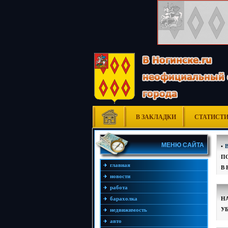
В ЗАКЛАДКИ
СТАТИСТ
МЕНЮ САЙТА
•
П
главная
В
новости
работа
Н
барахолка
У
недвижимость
авто