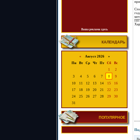
при
Сто
год
мет
ППТ
Хар
Ваша реклама здесь
КАЛЕНДАРЬ
«
Август 2026 »
Пн
Вт
Ср
Чт
Пт
Сб
Вс
1
2
3
4
5
6
7
8
9
10
11
12
13
14
15
16
17
18
19
20
21
22
23
24
25
26
27
28
29
30
31
ПОПУЛЯРНОЕ
Под
Др