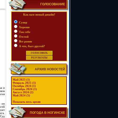
ГОЛОСОВАНИЕ
Как вам новый дизайн?
Супер
Хорошо
Так себе
Отстой
Все равно
А что, был другой?
АРХИВ НОВОСТЕЙ
Май 2025 (1)
Февраль 2025 (1)
Октябрь 2024 (1)
ка и
Сентябрь 2024 (1)
ском
Август 2024 (2)
ргея
Май 2024 (5)
Показать весь архив
е он
ргей
езет
ПОГОДА В НОГИНСКЕ
ега.
 Суд