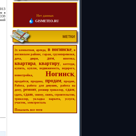
2013
ом в
Нет данных
 ОЭЗ
ений
GISMETEO.RU
МЕТКИ
в ногинске
,
,
,
2х комнатная
аренда
в
,
,
,
ногинском районе
гараж
грузоперевозки
дом
,
,
,
,
дача
двери
ипотека
квартира
квартиру
,
,
,
коттедж
,
,
,
,
купить
куплю
недвижимость
недорого
Ногинск
,
,
новостройка
продам
,
,
,
,
продаётся
продажа
продаю
,
,
Работа
работа для девушек
работа на
ремонт
сдам
,
,
,
,
дому
ресивер триколор
сдаю
,
,
,
,
,
сдать
сниму
снять
строительство
,
,
,
триколор
укладка паркета
услуги
,
участок
электросталь
Показать все теги