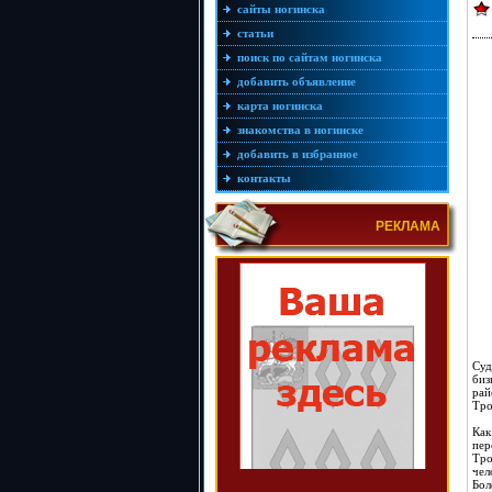
сайты ногинска
статьи
поиск по сайтам ногинска
добавить объявление
карта ногинска
знакомства в ногинске
добавить в избранное
контакты
РЕКЛАМА
Суд
биз
рай
Тро
Как
пер
Тро
чел
Бол