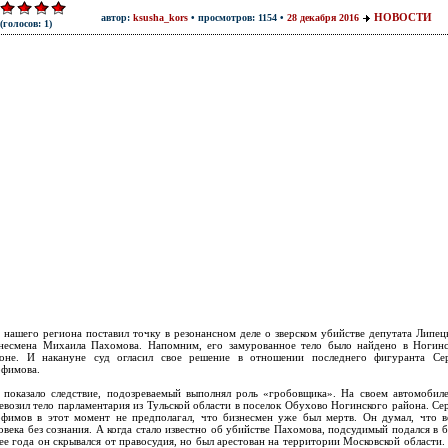
НОВОСТИ
автор:
ksusha_kors
• просмотров: 1154 •
28 декабря 2016
(голосов: 1)
 нашего региона поставил точку в резонансном деле о зверском убийстве депутата Липец
несмена Михаила Пахомова. Напомним, его замурованное тело было найдено в Ногин
оне. И накануне суд огласил свое решение в отношении последнего фигуранта Се
фимова.
 показало следствие, подозреваемый выполнял роль «гробовщика». На своем автомобил
евозил тело парламентария из Тульской области в поселок Обухово Ногинского района. Се
фимов в этот момент не предполагал, что бизнесмен уже был мертв. Он думал, что в
овека без сознания. А когда стало известно об убийстве Пахомова, подсудимый подался в б
ее года он скрывался от правосудия, но был арестован на территории Московской области.