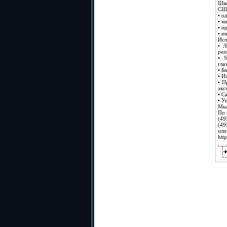
Шко
США
• о
• м
• п
• и
Исп
• Л
реп
• S
гла
• Б
• И
• П
экс
• С
• У
Мы 
По 
(49
(49
или
htt