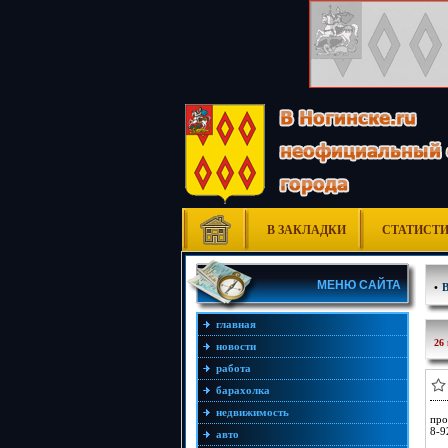
В ЗАКЛАДКИ
СТАТИСТ
МЕНЮ САЙТА
•
главная
26
новости
работа
барахолка
недвижимость
про
8-9
авто