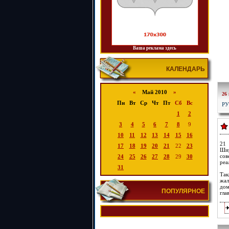
Ваша реклама здесь
КАЛЕНДАРЬ
«
Май 2010
»
26
Пн
Вт
Ср
Чт
Пт
Сб
Вс
Р
1
2
3
4
5
6
7
8
9
10
11
12
13
14
15
16
21 
17
18
19
20
21
22
23
Шир
сов
24
25
26
27
28
29
30
реа
31
Так
жал
дом
ПОПУЛЯРНОЕ
гла