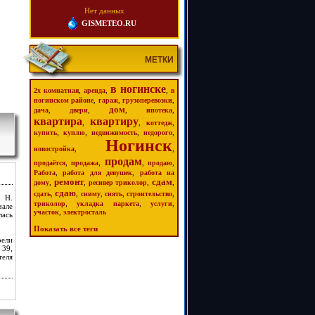
Нет данных
GISMETEO.RU
МЕТКИ
в ногинске
,
,
,
2х комнатная
аренда
в
,
,
,
ногинском районе
гараж
грузоперевозки
дом
,
,
,
,
дача
двери
ипотека
квартира
квартиру
,
,
,
коттедж
,
,
,
,
купить
куплю
недвижимость
недорого
Ногинск
,
,
новостройка
продам
,
,
,
,
продаётся
продажа
продаю
,
,
Работа
работа для девушек
работа на
ремонт
сдам
,
,
,
,
дому
ресивер триколор
сдаю
,
,
,
,
,
сдать
сниму
снять
строительство
. Н.
,
,
,
триколор
укладка паркета
услуги
чале
,
участок
электросталь
лась
Показать все теги
рели
 39,
теля