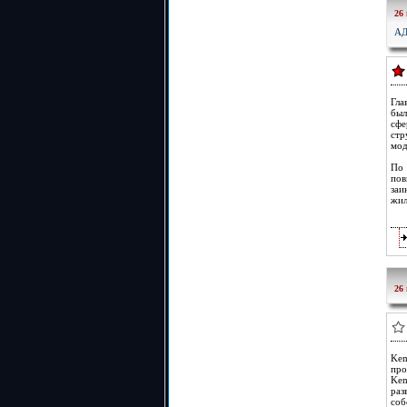
26
А
Гла
был
сфе
стр
мод
По 
пов
заи
жил
26
Kem
про
Kem
раз
соб