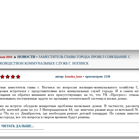
ЗАМЕСТИТЕЛЬ ГЛАВЫ ГОРОДА ПРОВЕЛ СОВЕЩАНИЕ С
НОВОСТИ
•
 мая 2010
УКОВОДСТВОМ КОММУНАЛЬНЫХ СЛУЖБ Г. НОГИНСК
автор:
ksusha_kors
• просмотров: 2130
мая заместитель главы г. Ногинск по вопросам жилищно-коммунального хозяйства С
оков встретился с представителями всех коммунальных служб города. И в самом на
ещания он обратил внимание всех присутствующих на то, что УК «Прогресс» отказа
лизовывать поставленные задачи по промывке отопительной системы в жилых домах.
же на встрече обсудили конкретные проблемы нескольких домов. В частности, рассмот
обу жителей дома по ул. 3 Интернационала 44, где замечена ржавая вода из котельной №
а 79а по ул. Декабристов, где необходим ремонт детской площадки. По словам замести
вы города, все эти вопросы в скором времени будут решены.
ЧИТАТЬ ДАЛЬШЕ...