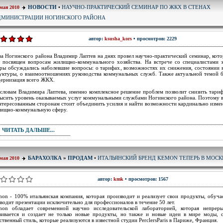
НАУЧНО-ПРАКТИЧЕСКИЙ СЕМИНАР ПО ЖКХ В СТЕНАХ
НОВОСТИ
•
 мая 2010
ДМИНИСТРАЦИИ НОГИНСКОГО РАЙОНА
автор:
ksusha_kors
• просмотров: 2229
ва Ногинского района Владимир Лаптев на днях провел научно-практический семинар, кот
 посвящен вопросам жилищно-коммунального хозяйства. На встрече со специалистами 
ры обсуждались наболевшие вопросы: о тарифах, возможностях их снижения, состоянии 
уктуры, о взаимоотношениях руководства коммунальных служб. Также актуальной темой 
ернизация всего ЖКХ.
словам Владимира Лаптева, именно комплексное решение проблем позволит снизить тари
ысить уровень оказываемых услуг коммунальными службами Ногинского района. Поэтому 
нтересованным сторонам стоит объединить усилия и найти возможности кардинально изме
ищно-коммунальную сферу.
ЧИТАТЬ ДАЛЬШЕ...
ИТАЛЬЯНСКИЙ БРЕНД KEMON ТЕПЕРЬ В МОСК
БАРАХОЛКА
»
ПРОДАМ
•
 мая 2010
автор:
kmk
• просмотров: 1567
on - 100% итальянская компания, которая производит и реализует свои продукты, обуча
водит презентации исключительно для профессионалов в течение 50 лет.
on обладает современной научно исследовательской лабораторией, которая непрер
вивается и создает не только новые продукты, но также и новые идеи в мире моды, 
ственный стиль, которые реализуются в известной студии PerclersParis в Париже, Франция.