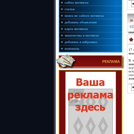
сайты ногинска
статьи
поиск по сайтам ногинска
26
добавить объявление
С
карта ногинска
знакомства в ногинске
добавить в избранное
контакты
17 
ком
В ч
РЕКЛАМА
янв
осу
ос
со
жив