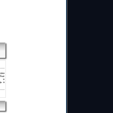
овка
бые
ым и
щь в