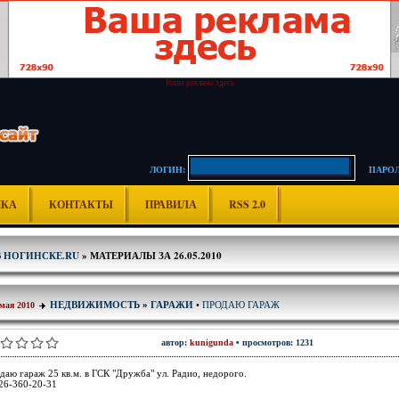
Ваша реклама здесь
ЛОГИН:
ПАРОЛ
ИКА
КОНТАКТЫ
ПРАВИЛА
RSS 2.0
В НОГИНСКЕ.RU
» МАТЕРИАЛЫ ЗА 26.05.2010
ПРОДАЮ ГАРАЖ
НЕДВИЖИМОСТЬ
»
ГАРАЖИ
•
 мая 2010
автор:
kunigunda
• просмотров: 1231
даю гараж 25 кв.м. в ГСК "Дружба" ул. Радио, недорого.
26-360-20-31