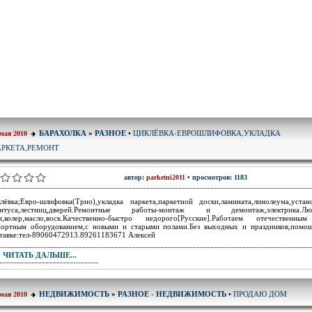
ЦИКЛЁВКА-ЕВРОШЛИФОВКА,УКЛАДКА
БАРАХОЛКА
»
РАЗНОЕ
•
 мая 2010
АРКЕТА,РЕМОНТ
автор:
parketni2011
• просмотров: 1183
лёвка;Евро-шлифовка(Трио),укладка паркета,паркетной доски,ламината,линолеума,устан
интуса,лестниц,дверей.Ремонтные работы-монтаж и демонтаж,электрика.Лю
и,колер,масло,воск.Качественно-быстро недорого[Русские].Работаем отечественн
ортным оборудованием,с новыми и старыми полами.Без выходных и праздников,помо
тавке:тел-89060472913.89261183671 Алексей
ЧИТАТЬ ДАЛЬШЕ...
ПРОДАЮ ДОМ
НЕДВИЖИМОСТЬ
»
РАЗНОЕ - НЕДВИЖИМОСТЬ
•
 мая 2010