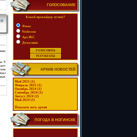
ГОЛОСОВАНИЕ
Какой провайдер лучше?
ОЕ
Флекс
Ntelecom
АртЭКС
Домолинк
лями
цы 9
удет
сная
АРХИВ НОВОСТЕЙ
зал
ных
Май 2025 (1)
Февраль 2025 (1)
Октябрь 2024 (1)
Сентябрь 2024 (1)
Август 2024 (2)
Май 2024 (5)
Показать весь архив
ПОГОДА В НОГИНСКЕ