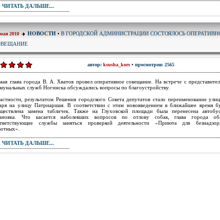
ЧИТАТЬ ДАЛЬШЕ...
В ГОРОДСКОЙ АДМИНИСТРАЦИИ СОСТОЯЛОСЬ ОПЕРАТИВН
НОВОСТИ
•
 мая 2010
ОВЕЩАНИЕ
автор:
ksusha_kors
• просмотров: 2565
мая глава города В. А. Хватов провел оперативное совещание. На встрече с представите
мунальных служб Ногинска обсуждались вопросы по благоустройству.
астности, результатом Решения городского Совета депутатов стало переименование ули
аря на улицу Патриаршая. В соответствии с этим нововведением в ближайшее время б
ществлена замена табличек. Также на Глуховской площади была перенесена автобу
тановка. Что касается наболевших вопросов по отлову собак, глава города обя
ответствующие службы заняться проверкой деятельности «Приюта для безнадзор
отных».
ЧИТАТЬ ДАЛЬШЕ...