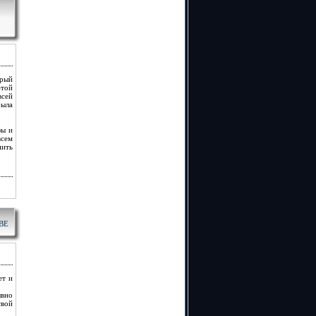
орый
этой
всей
была
фы и
всем
нить
ВЕ
ет и
ывно
свой