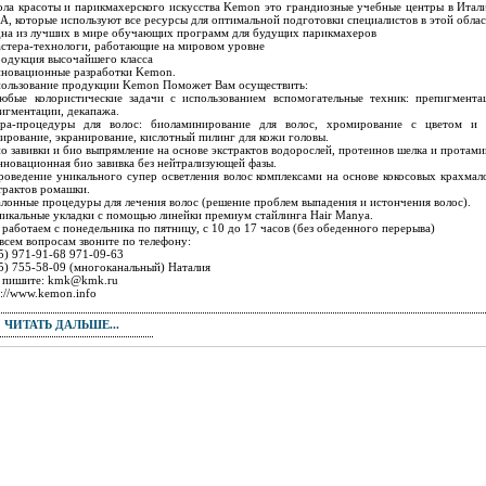
ла красоты и парикмахерского искусства Kemon это грандиозные учебные центры в Итал
, которые используют все ресурсы для оптимальной подготовки специалистов в этой облас
дна из лучших в мире обучающих программ для будущих парикмахеров
астера-технологи, работающие на мировом уровне
родукция высочайшего класса
нновационные разработки Kemon.
ользование продукции Kemon Поможет Вам осуществить:
юбые колористические задачи с использованием вспомогательные техник: препигмента
игментации, декапажа.
pa-процедуры для волос: биоламинирование для волос, хромирование с цветом и 
зирование, экранирование, кислотный пилинг для кожи головы.
ио завивки и био выпрямление на основе экстрактов водорослей, протеинов шелка и протами
нновационная био завивка без нейтрализующей фазы.
роведение уникального супер осветления волос комплексами на основе кокосовых крахмал
трактов ромашки.
алонные процедуры для лечения волос (решение проблем выпадения и истончения волос).
никальные укладки с помощью линейки премиум стайлинга Hair Manya.
работаем с понедельника по пятницу, с 10 до 17 часов (без обеденного перерыва)
всем вопросам звоните по телефону:
5) 971-91-68 971-09-63
5) 755-58-09 (многоканальный) Наталия
 пишите: kmk@kmk.ru
p://www.kemon.info
ЧИТАТЬ ДАЛЬШЕ...