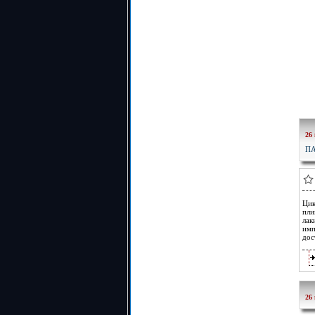
26
П
Цик
пл
лак
имп
дос
26