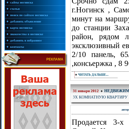
Cрочно сдам 2
сайты ногинска
г.Ногинск , Сам
статьи
поиск по сайтам ногинска
минут на маршру
добавить объявление
до станции Зах
карта ногинска
знакомства в ногинске
район, рядом л
добавить в избранное
эксклюзивный ев
контакты
2/10 панель, 6
РЕКЛАМА
,консьержка , 8 
ЧИТАТЬ ДАЛЬШЕ...
НЕДВИЖИМ
31 января 2012
3Х КОМНАТНУЮ КВАРТИРУ Н
авто
Продается 3-х