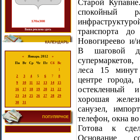
Старой Купавне
спокойный р
инфраструктур
транспорта д
Ваша реклама здесь
Новогиреево и/и
КАЛЕНДАРЬ
В шаговой до
«
Январь 2012
»
супермаркетов,
Пн
Вт
Ср
Чт
Пт
Сб
Вс
леса 15 минут
1
2
3
4
5
6
7
8
центре города, 
9
10
11
12
13
14
15
остекленный и
16
17
18
19
20
21
22
23
24
25
26
27
28
29
хорошая желез
30
31
санузел, импорт
телефон, окна во
ПОПУЛЯРНОЕ
Готова к сдел
Основание со