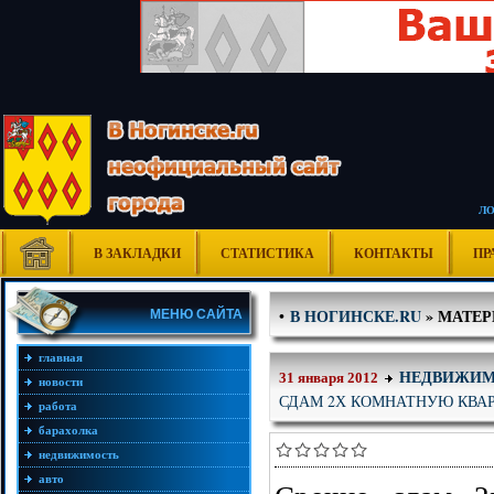
Л
В ЗАКЛАДКИ
СТАТИСТИКА
КОНТАКТЫ
ПР
В НОГИНСКЕ.RU
» МАТЕРИ
•
МЕНЮ САЙТА
главная
НЕДВИЖИМ
31 января 2012
новости
СДАМ 2Х КОМНАТНУЮ КВА
работа
барахолка
недвижимость
авто