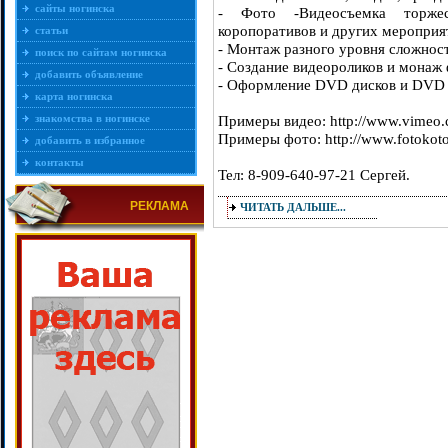
сайты ногинска
- Фото -Видеосъемка торжес
коропоративов и других мероприя
статьи
- Монтаж разного уровня сложнос
поиск по сайтам ногинска
- Создание видеороликов и монаж
добавить объявление
- Оформление DVD дисков и DVD 
карта ногинска
знакомства в ногинске
Примеры видео: http://www.vimeo.
Примеры фото: http://www.fotokoto
добавить в избранное
контакты
Тел: 8-909-640-97-21 Сергей.
РЕКЛАМА
ЧИТАТЬ ДАЛЬШЕ...