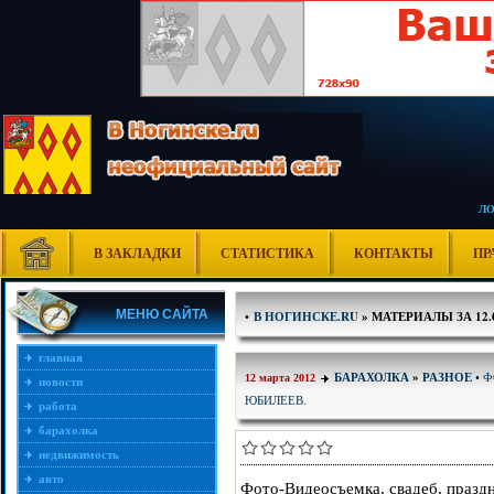
Л
В ЗАКЛАДКИ
СТАТИСТИКА
КОНТАКТЫ
ПР
МЕНЮ САЙТА
•
В НОГИНСКЕ.RU
» МАТЕРИАЛЫ ЗА 12.0
главная
Ф
БАРАХОЛКА
»
РАЗНОЕ
•
12 марта 2012
новости
ЮБИЛЕЕВ.
работа
барахолка
недвижимость
авто
Фото-Видеосъемка, свадеб, праздн