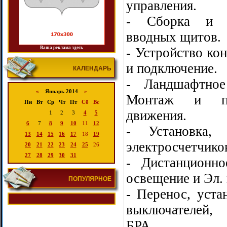
управления.
- Сборка и п
вводных щитов.
Ваша реклама здесь
- Устройство ко
и подключение.
КАЛЕНДАРЬ
- Ландшафтное
«
Январь 2014
»
Монтаж и по
Пн
Вт
Ср
Чт
Пт
Сб
Вс
движения.
1
2
3
4
5
6
7
8
9
10
11
12
- Установка, 
13
14
15
16
17
18
19
электросчетчиков
20
21
22
23
24
25
26
27
28
29
30
31
- Дистанционн
освещение и Эл. 
ПОПУЛЯРНОЕ
- Перенос, устан
выключателей,
БРА.