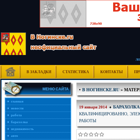
Л
В ЗАКЛАДКИ
СТАТИСТИКА
КОНТАКТЫ
ПР
В НОГИНСКЕ.RU
» МАТЕРИ
•
МЕНЮ САЙТА
главная
БАРАХОЛКА
19 января 2014
новости
КВАЛИФИЦИРОВАННО, ЭЛЕ
работа
РАБОТЫ
барахолка
недвижимость
авто