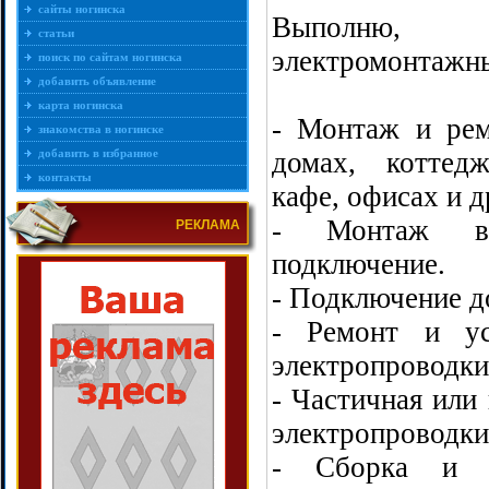
сайты ногинска
Выполню, к
статьи
электромонтажн
поиск по сайтам ногинска
добавить объявление
карта ногинска
- Монтаж и рем
знакомства в ногинске
добавить в избранное
домах, коттедж
контакты
кафе, офисах и 
- Монтаж в
РЕКЛАМА
подключение.
- Подключение до
- Ремонт и ус
электропроводки
- Частичная или
электропроводки
- Сборка и м