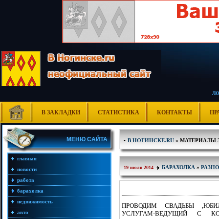
Л
В ЗАКЛАДКИ
СТАТИСТИКА
КОНТАКТЫ
ПР
МЕНЮ САЙТА
•
В НОГИНСКЕ.RU
» МАТЕРИАЛЫ ЗА
главная
БАРАХОЛКА
»
РАЗН
19 июля 2014
новости
работа
барахолка
недвижимость
ПРОВОДИМ СВАДЬБЫ ,ЮБИ
авто
УСЛУГАМ-ВЕДУЩИЙ С КО