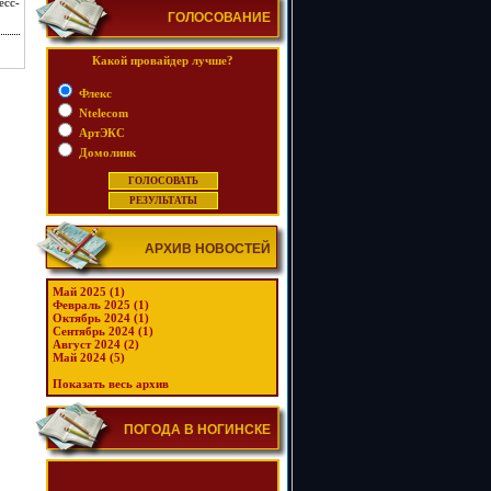
есс-
ГОЛОСОВАНИЕ
Какой провайдер лучше?
Флекс
Ntelecom
АртЭКС
Домолинк
АРХИВ НОВОСТЕЙ
Май 2025 (1)
Февраль 2025 (1)
Октябрь 2024 (1)
Сентябрь 2024 (1)
Август 2024 (2)
Май 2024 (5)
Показать весь архив
ПОГОДА В НОГИНСКЕ