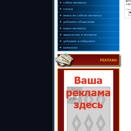
кот
сайты ногинска
слу
статьи
поиск по сайтам ногинска
добавить объявление
карта ногинска
знакомства в ногинске
добавить в избранное
контакты
РЕКЛАМА