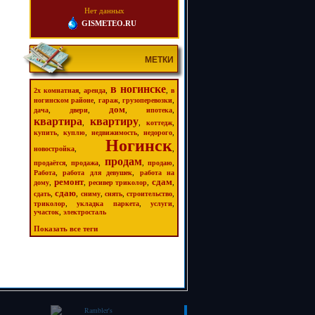
Нет данных
GISMETEO.RU
МЕТКИ
в ногинске
,
,
,
2х комнатная
аренда
в
,
,
,
ногинском районе
гараж
грузоперевозки
дом
,
,
,
,
дача
двери
ипотека
квартира
квартиру
,
,
,
коттедж
,
,
,
,
купить
куплю
недвижимость
недорого
Ногинск
,
,
новостройка
продам
,
,
,
,
продаётся
продажа
продаю
,
,
Работа
работа для девушек
работа на
ремонт
сдам
,
,
,
,
дому
ресивер триколор
сдаю
,
,
,
,
,
сдать
сниму
снять
строительство
,
,
,
триколор
укладка паркета
услуги
,
участок
электросталь
Показать все теги