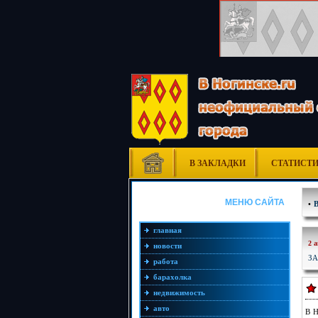
В ЗАКЛАДКИ
СТАТИСТ
МЕНЮ САЙТА
•
главная
2 
новости
ЗА
работа
барахолка
недвижимость
авто
В Н