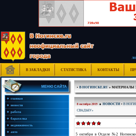
Л
В ЗАКЛАДКИ
СТАТИСТИКА
КОНТАКТЫ
ПР
МЕНЮ САЙТА
•
В НОГИНСКЕ.RU
» МАТЕРИАЛЫ ЗА
главная
В НОГ
НОВОСТИ
•
8 октября 2019
новости
СВАДЬБУ»
работа
барахолка
недвижимость
авто
5 октября в Отделе №2 Ногинско