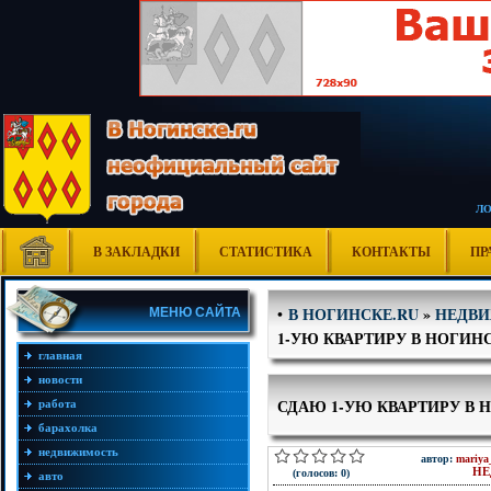
Л
В ЗАКЛАДКИ
СТАТИСТИКА
КОНТАКТЫ
ПР
В НОГИНСКЕ.RU
»
НЕДВ
•
МЕНЮ САЙТА
1-УЮ КВАРТИРУ В НОГИНС
главная
новости
СДАЮ 1-УЮ КВАРТИРУ В 
работа
барахолка
недвижимость
автор:
mariya
НЕ
(голосов: 0)
авто