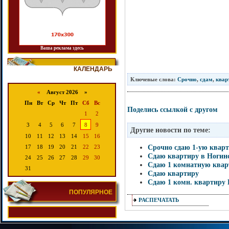
Ваша реклама здесь
КАЛЕНДАРЬ
Ключевые слова:
Срочно
,
сдам
,
квар
«
Август 2026 »
Пн
Вт
Ср
Чт
Пт
Сб
Вс
Поделись ссылкой с другом
1
2
3
4
5
6
7
8
9
Другие новости по теме:
10
11
12
13
14
15
16
Срочно сдаю 1-ую кварт
17
18
19
20
21
22
23
Сдаю квартиру в Ногин
24
25
26
27
28
29
30
Сдаю 1 комнатную квар
31
Сдаю квартиру
Сдаю 1 комн. квартиру
ПОПУЛЯРНОЕ
РАСПЕЧАТАТЬ