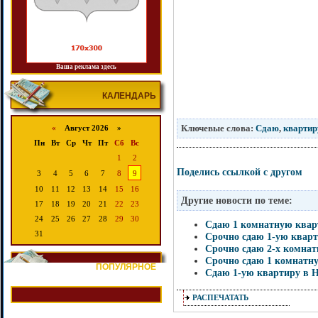
Ваша реклама здесь
КАЛЕНДАРЬ
Ключевые слова:
Сдаю
,
квартир
«
Август 2026 »
Пн
Вт
Ср
Чт
Пт
Сб
Вс
1
2
Поделись ссылкой с другом
3
4
5
6
7
8
9
10
11
12
13
14
15
16
Другие новости по теме:
17
18
19
20
21
22
23
24
25
26
27
28
29
30
Сдаю 1 комнатную квар
31
Срочно сдаю 1-ую кварт
Срочно сдаю 2-х комна
Срочно сдаю 1 комнатн
ПОПУЛЯРНОЕ
Сдаю 1-ую квартиру в Н
РАСПЕЧАТАТЬ