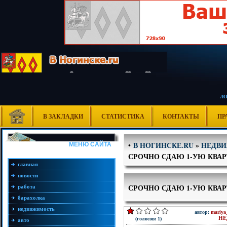
Л
В ЗАКЛАДКИ
СТАТИСТИКА
КОНТАКТЫ
ПР
В НОГИНСКЕ.RU
»
НЕДВ
•
МЕНЮ САЙТА
СРОЧНО СДАЮ 1-УЮ КВАР
главная
новости
СРОЧНО СДАЮ 1-УЮ КВАР
работа
барахолка
недвижимость
автор:
mariya
НЕ
(голосов: 1)
авто