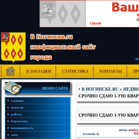
Л
В ЗАКЛАДКИ
СТАТИСТИКА
КОНТАКТЫ
ПР
В НОГИНСКЕ.RU
»
НЕДВ
•
МЕНЮ САЙТА
СРОЧНО СДАЮ 1-УЮ КВАР
главная
новости
СРОЧНО СДАЮ 1-УЮ КВАР
работа
барахолка
недвижимость
автор:
mariya
НЕ
(голосов: 0)
авто