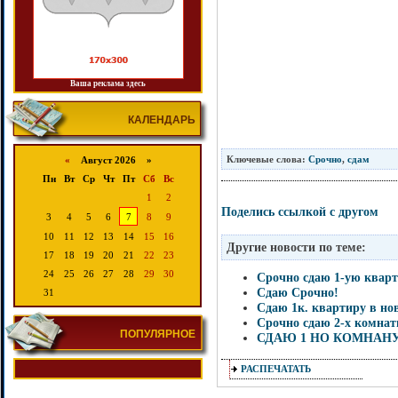
Ваша реклама здесь
КАЛЕНДАРЬ
Ключевые слова:
Срочно
,
сдам
«
Август 2026 »
Пн
Вт
Ср
Чт
Пт
Сб
Вс
1
2
Поделись ссылкой с другом
3
4
5
6
7
8
9
10
11
12
13
14
15
16
Другие новости по теме:
17
18
19
20
21
22
23
24
25
26
27
28
29
30
Срочно сдаю 1-ую кварт
Сдаю Срочно!
31
Сдаю 1к. квартиру в но
Срочно сдаю 2-х комна
ПОПУЛЯРНОЕ
СДАЮ 1 НО КОМНАН
РАСПЕЧАТАТЬ