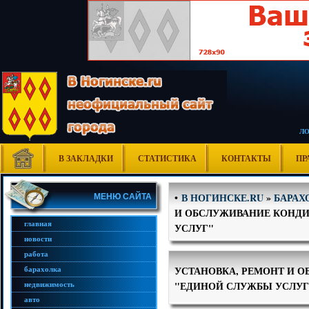
Л
В ЗАКЛАДКИ
СТАТИСТИКА
КОНТАКТЫ
ПР
В НОГИНСКЕ.RU
»
БАРАХ
•
МЕНЮ САЙТА
И ОБСЛУЖИВАНИЕ КОНДИ
главная
УСЛУГ"
новости
работа
УСТАНОВКА, РЕМОНТ И 
барахолка
"ЕДИНОЙ СЛУЖБЫ УСЛУГ
недвижимость
авто