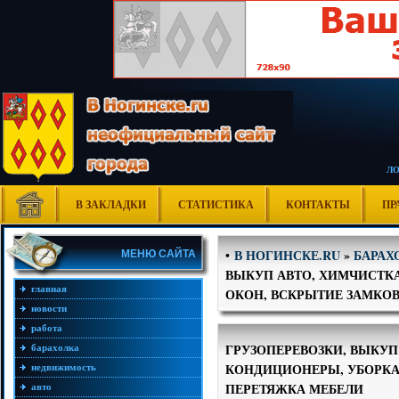
Л
В ЗАКЛАДКИ
СТАТИСТИКА
КОНТАКТЫ
ПР
В НОГИНСКЕ.RU
»
БАРАХ
•
МЕНЮ САЙТА
ВЫКУП АВТО, ХИМЧИСТК
главная
ОКОН, ВСКРЫТИЕ ЗАМКОВ
новости
работа
ГРУЗОПЕРЕВОЗКИ, ВЫКУП
барахолка
КОНДИЦИОНЕРЫ, УБОРКА
недвижимость
ПЕРЕТЯЖКА МЕБЕЛИ
авто