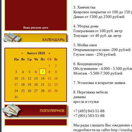
3. Химчистка
Ковровое покрытие от 100 до 150 р
Диван от 1500 до 2500 рублей
4. Уборка дома
Ваша реклама здесь
Генеральная от 100 руб. метр
Текущая - от 40 руб. кв. метр
КАЛЕНДАРЬ
5. Мойка окон
Открывающееся окно -200 рублей
«
Август 2026 »
Глухое окно - 250 рублей.
Пн
Вт
Ср
Чт
Пт
Сб
Вс
6. Кондиционеры
1
2
Обслуживание - 4.000 - 5.500 рубл
3
4
5
6
7
8
9
Монтаж - 5.500-7.500 рублей
10
11
12
13
14
15
16
7. Установка и вскрытие замков
17
18
19
20
21
22
23
24
25
26
27
28
29
30
8. Перетяжка мебели
диваны
31
кресла и стулья
+7 (495) 943-51-88
ПОПУЛЯРНОЕ
+7 (901) 593-51-88
Мы рады слышать Вас ежедневно с 
подробности на сайте http://esuslug