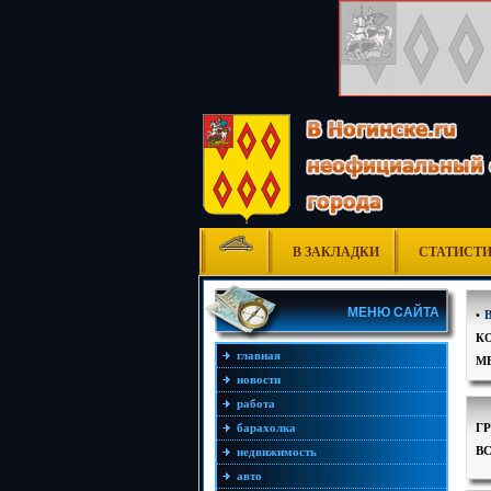
В ЗАКЛАДКИ
СТАТИСТ
МЕНЮ САЙТА
•
К
главная
М
новости
работа
Г
барахолка
В
недвижимость
авто