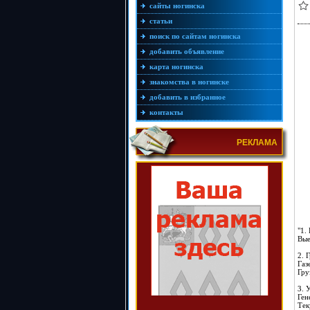
сайты ногинска
статьи
поиск по сайтам ногинска
добавить объявление
карта ногинска
знакомства в ногинске
добавить в избранное
контакты
РЕКЛАМА
"1.
Вые
2. 
Газ
Гру
3. 
Ген
Тек