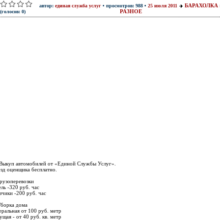
БАРАХОЛКА
автор:
единая служба услуг
• просмотров: 988 •
25 июля 2011
РАЗНОЕ
(голосов: 0)
 Выкуп автомобилей от «Единой Службы Услуг».
зд оценщика бесплатно.
Грузоперевозки
ель -320 руб. час
зчики -200 руб. час
Уборка дома
еральная от 100 руб. метр
ущая - от 40 руб. кв. метр