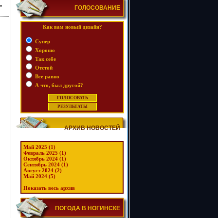
»
ГОЛОСОВАНИЕ
Как вам новый дизайн?
Супер
Хорошо
Так себе
Отстой
Все равно
А что, был другой?
АРХИВ НОВОСТЕЙ
Май 2025 (1)
Февраль 2025 (1)
Октябрь 2024 (1)
Сентябрь 2024 (1)
Август 2024 (2)
Май 2024 (5)
Показать весь архив
ПОГОДА В НОГИНСКЕ