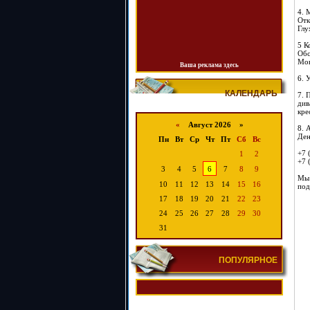
4. 
Отк
Глу
5 К
Обс
Мон
Ваша реклама здесь
6. 
КАЛЕНДАРЬ
7. 
див
кре
«
Август 2026 »
8. 
Ден
Пн
Вт
Ср
Чт
Пт
Сб
Вс
+7 
1
2
+7 
3
4
5
6
7
8
9
Мы 
10
11
12
13
14
15
16
под
17
18
19
20
21
22
23
24
25
26
27
28
29
30
31
ПОПУЛЯРНОЕ