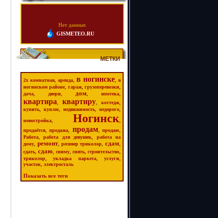
Нет данных
GISMETEO.RU
МЕТКИ
в ногинске
,
,
,
2х комнатная
аренда
в
,
,
,
ногинском районе
гараж
грузоперевозки
дом
,
,
,
,
дача
двери
ипотека
квартира
квартиру
,
,
,
коттедж
,
,
,
,
купить
куплю
недвижимость
недорого
Ногинск
,
,
новостройка
продам
,
,
,
,
продаётся
продажа
продаю
,
,
Работа
работа для девушек
работа на
ремонт
сдам
,
,
,
,
дому
ресивер триколор
сдаю
,
,
,
,
,
сдать
сниму
снять
строительство
,
,
,
триколор
укладка паркета
услуги
,
участок
электросталь
Показать все теги