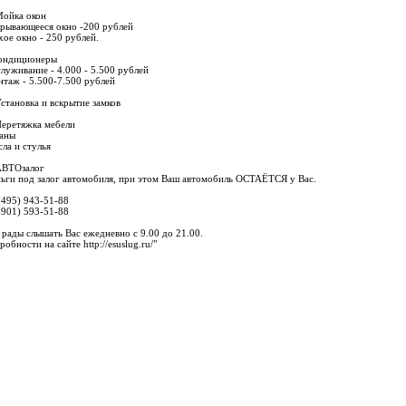
Мойка окон
рывающееся окно -200 рублей
хое окно - 250 рублей.
ондиционеры
луживание - 4.000 - 5.500 рублей
таж - 5.500-7.500 рублей
Установка и вскрытие замков
Перетяжка мебели
аны
сла и стулья
АВТОзалог
ьги под залог автомобиля, при этом Ваш автомобиль ОСТАЁТСЯ у Вас.
(495) 943-51-88
(901) 593-51-88
рады слышать Вас ежедневно с 9.00 до 21.00.
робности на сайте http://esuslug.ru/"