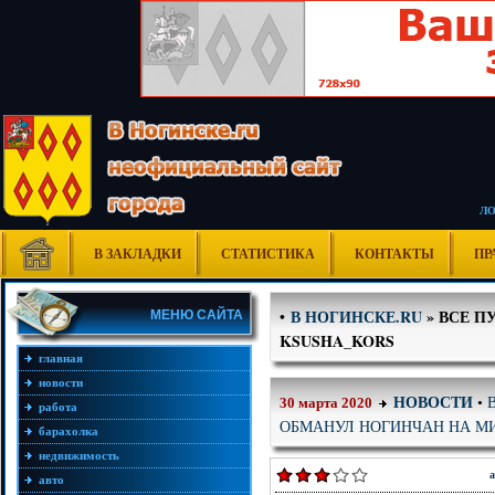
Л
В ЗАКЛАДКИ
СТАТИСТИКА
КОНТАКТЫ
ПР
В НОГИНСКЕ.RU
» ВСЕ П
•
МЕНЮ САЙТА
KSUSHA_KORS
главная
новости
НОВОСТИ
•
30 марта 2020
работа
ОБМАНУЛ НОГИНЧАН НА М
барахолка
недвижимость
а
авто