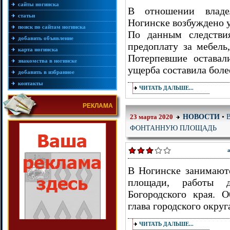
сайты ногинска
В отношении владе
статьи
Ногинске возбуждено 
поиск по сайтам ногинска
По данным следстви
добавить объявление
предоплату за мебель
карта ногинска
Потерпевшие оставал
знакомства в ногинске
ущерба составила боле
добавить в избранное
контакты
ЧИТАТЬ ДАЛЬШЕ...
РЕКЛАМА
НОВОСТИ
•
23 марта 2020
ФОНТАННУЮ ПЛОЩАДЬ
а
В Ногинске занимают
площади, работы 
Богородского края. 
глава городского округ
ЧИТАТЬ ДАЛЬШЕ...