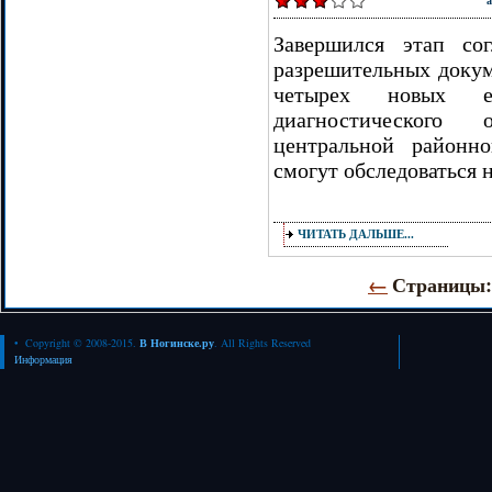
а
Завершился этап со
разрешительных докум
четырех новых ед
диагностического
центральной районн
смогут обследоваться 
ЧИТАТЬ ДАЛЬШЕ...
←
Страницы
• Copyright © 2008-2015.
В Ногинске.ру
. All Rights Reserved
Информация