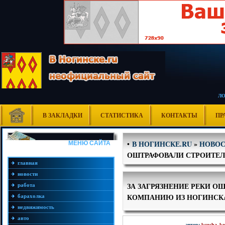
Л
В ЗАКЛАДКИ
СТАТИСТИКА
КОНТАКТЫ
ПР
В НОГИНСКЕ.RU
»
НОВО
•
МЕНЮ САЙТА
ОШТРАФОВАЛИ СТРОИТЕ
главная
новости
ЗА ЗАГРЯЗНЕНИЕ РЕКИ 
работа
КОМПАНИЮ ИЗ НОГИНСК
барахолка
недвижимость
авто
автор:
ksusha_ko