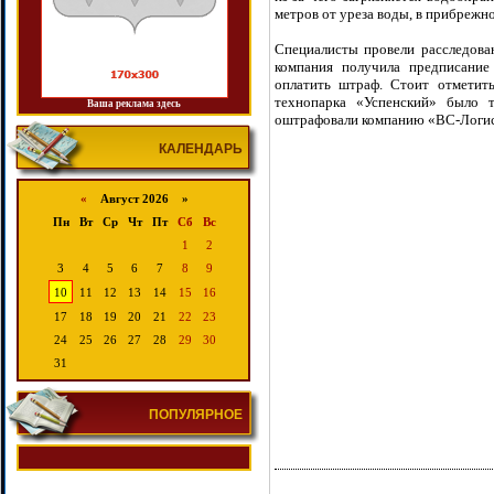
метров от уреза воды, в прибрежно
Специалисты провели расследова
компания получила предписание
оплатить штраф. Стоит отметить
технопарка «Успенский» было т
Ваша реклама здесь
оштрафовали компанию «ВС-Логис
КАЛЕНДАРЬ
«
Август 2026 »
Пн
Вт
Ср
Чт
Пт
Сб
Вс
1
2
3
4
5
6
7
8
9
10
11
12
13
14
15
16
17
18
19
20
21
22
23
24
25
26
27
28
29
30
31
ПОПУЛЯРНОЕ