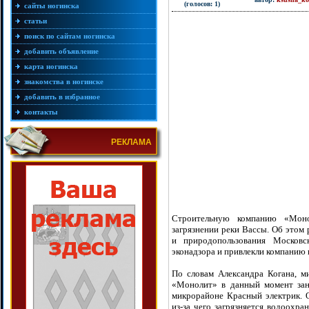
(голосов: 1)
сайты ногинска
статьи
поиск по сайтам ногинска
добавить объявление
карта ногинска
знакомства в ногинске
добавить в избранное
контакты
РЕКЛАМА
Строительную компанию «Моно
загрязнении реки Вассы. Об этом 
и природопользования Московс
эконадзора и привлекли компанию 
По словам Александра Когана, м
«Монолит» в данный момент зани
микрорайоне Красный электрик. 
из-за чего загрязняется водоохра