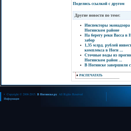
Поделись ссылкой с другом
Другие новости по теме:
Инспекторы эконадзора 
Ногинском районе
На берегу реки Васса в
забор
1,35 млрд. рублей инвес
комплекса в Ноги ...
Сточные воды из прогн
Ногинском район ...
В Ногинске завершили 
РАСПЕЧАТАТЬ
• Copyright © 2008-2015.
В Ногинске.ру
. All Rights Reserved
Информация