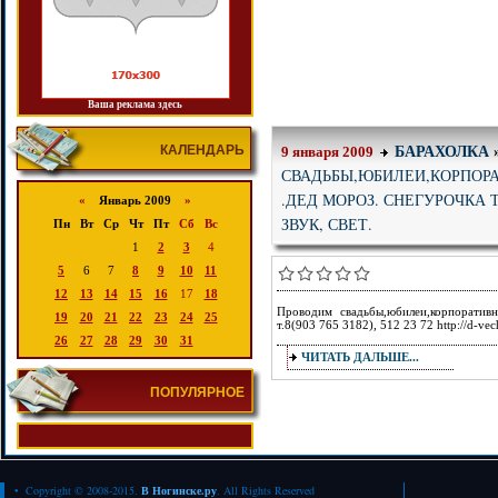
Ваша реклама здесь
КАЛЕНДАРЬ
БАРАХОЛКА
9 января 2009
СВАДЬБЫ,ЮБИЛЕИ,КОРПОРА
.ДЕД МОРОЗ. СНЕГУРОЧКА 
«
Январь 2009
»
ЗВУК, СВЕТ.
Пн
Вт
Ср
Чт
Пт
Сб
Вс
1
2
3
4
5
6
7
8
9
10
11
12
13
14
15
16
17
18
Проводим свадьбы,юбилеи,корпоративны
19
20
21
22
23
24
25
т.8(903 765 3182), 512 23 72 http://d-vec
26
27
28
29
30
31
ЧИТАТЬ ДАЛЬШЕ...
ПОПУЛЯРНОЕ
• Copyright © 2008-2015.
В Ногинске.ру
. All Rights Reserved