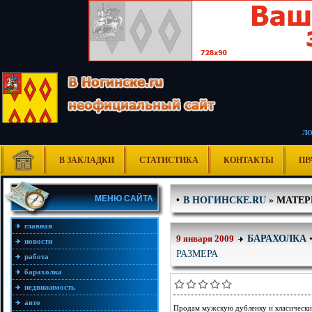
Л
В ЗАКЛАДКИ
СТАТИСТИКА
КОНТАКТЫ
ПР
В НОГИНСКЕ.RU
» МАТЕРИ
•
МЕНЮ САЙТА
главная
БАРАХОЛКА
9 января 2009
новости
РАЗМЕРА
работа
барахолка
недвижимость
авто
Продам мужскую дубленку и класический