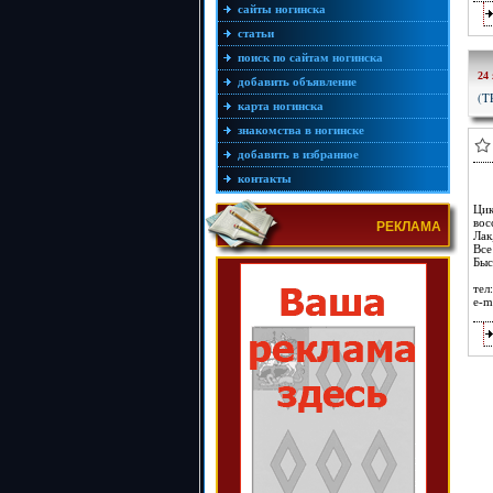
сайты ногинска
статьи
поиск по сайтам ногинска
24
добавить объявление
(T
карта ногинска
знакомства в ногинске
добавить в избранное
контакты
Цик
вос
РЕКЛАМА
Лак
Все
Быс
тел
e-m