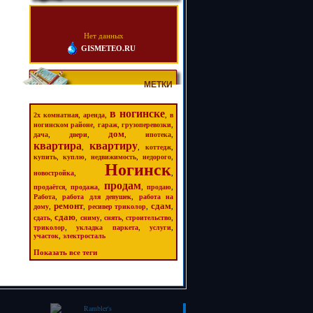
Нет данных
GISMETEO.RU
МЕТКИ
в ногинске
,
,
,
2х комнатная
аренда
в
,
,
,
ногинском районе
гараж
грузоперевозки
дом
,
,
,
,
дача
двери
ипотека
квартира
квартиру
,
,
,
коттедж
,
,
,
,
купить
куплю
недвижимость
недорого
Ногинск
,
,
новостройка
продам
,
,
,
,
продаётся
продажа
продаю
,
,
Работа
работа для девушек
работа на
ремонт
сдам
,
,
,
,
дому
ресивер триколор
сдаю
,
,
,
,
,
сдать
сниму
снять
строительство
,
,
,
триколор
укладка паркета
услуги
,
участок
электросталь
Показать все теги