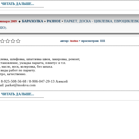
ЧИТАТЬ ДАЛЬШЕ...
ПАРКЕТ, ДОСКА - ЦИКЛЕВКА, ЕВРОЦИКЛЕВ
БАРАХОЛКА
»
РАЗНОЕ
•
 января 2009
RIO).
автор:
tnztnz
• просмотров: 1111
левка, шлифовка, шпатлевка швов, лакировка, ремонт,
становление, укладка паркета, плинтус и т.п.
, масло, воск, колеровка, без запаха.
 виды работ по паркету.
тро, качественно.
: 8-925-508-56-68 / 8-906-047-29-13 Алексей
ail: parket@moskva.com
ЧИТАТЬ ДАЛЬШЕ...