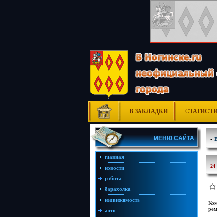
В ЗАКЛАДКИ
СТАТИСТ
МЕНЮ САЙТА
•
главная
24
новости
работа
барахолка
недвижимость
Ком
рем
авто