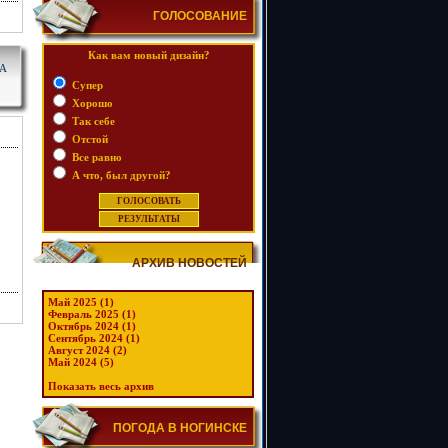
ГОЛОСОВАНИЕ
Как вам новый дизайн?
КА
Супер
Хорошо
Так себе
Отстой
Все равно
А что, был другой?
АРХИВ НОВОСТЕЙ
Май 2025 (1)
Февраль 2025 (1)
Октябрь 2024 (1)
Сентябрь 2024 (1)
Август 2024 (2)
Май 2024 (5)
Показать весь архив
ПОГОДА В НОГИНСКЕ