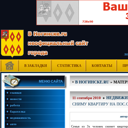
Л
В ЗАКЛАДКИ
СТАТИСТИКА
КОНТАКТЫ
ПР
В НОГИНСКЕ.RU
» МАТЕРИ
•
МЕНЮ САЙТА
главная
НЕДВИЖИ
11 сентября 2010
новости
СНИМУ КВАРТИРУ НА ПОС.
работа
барахолка
автор
недвижимость
авто
Семья из 3х человек снимет квартир