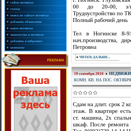
сайты ногинска
00 до 20-00, з/п
статьи
Трудоустройство по Т
поиск по сайтам ногинска
Полный рабочий день
добавить объявление
карта ногинска
Тел в Ногинске 8-91
знакомства в ногинске
нач.производства, ди
добавить в избранное
Петровна
контакты
ЧИТАТЬ ДАЛЬШЕ...
РЕКЛАМА
НЕДВИЖИ
19 сентября 2010
КОМН. КВ. НА ПОС. ОКТЯБР
Сдам на длит. срок 2 ко
этаж. В квартире есть
ст. машина, 2х спаль
шкаф. После ремонта 