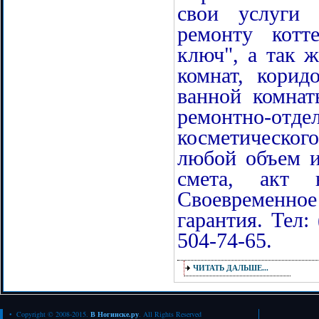
свои услуги 
ремонту котт
ключ", а так 
комнат, корид
ванной комнат
ремонтно-от
косметическо
любой объем и
смета, акт 
Своевремен
гарантия. Тел: 
504-74-65.
ЧИТАТЬ ДАЛЬШЕ...
• Copyright © 2008-2015.
В Ногинске.ру
. All Rights Reserved