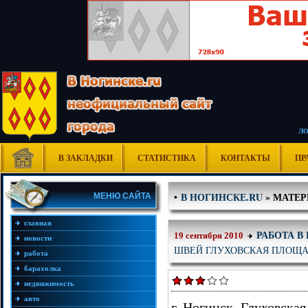
Л
В ЗАКЛАДКИ
СТАТИСТИКА
КОНТАКТЫ
ПР
В НОГИНСКЕ.RU
» МАТЕРИ
•
МЕНЮ САЙТА
главная
РАБОТА В
19 сентября 2010
новости
ШВЕЙ ГЛУХОВСКАЯ ПЛОЩ
работа
барахолка
недвижимость
авто
г. Ногинск. Глуховска