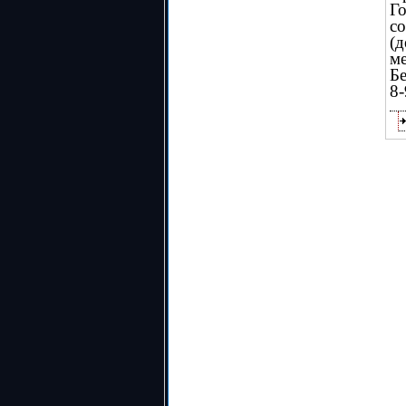
Г
с
(
м
Бе
8-