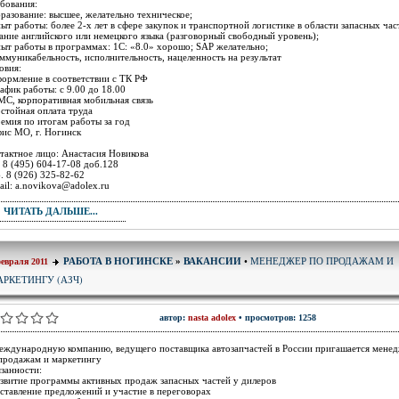
бования:
бразование: высшее, желательно техническое;
пыт работы: более 2-х лет в сфере закупок и транспортной логистике в области запасных час
нание английского или немецкого языка (разговорный свободный уровень);
пыт работы в программах: 1С: «8.0» хорошо; SAP желательно;
оммуникабельность, исполнительность, нацеленность на результат
овия:
формление в соответствии с ТК РФ
рафик работы: с 9.00 до 18.00
МС, корпоративная мобильная связь
остойная оплата труда
ремия по итогам работы за год
фис МО, г. Ногинск
тактное лицо: Анастасия Новикова
. 8 (495) 604-17-08 доб.128
. 8 (926) 325-82-62
ail: a.novikova@adolex.ru
ЧИТАТЬ ДАЛЬШЕ...
МЕНЕДЖЕР ПО ПРОДАЖАМ И
РАБОТА В НОГИНСКЕ
»
ВАКАНСИИ
•
февраля 2011
РКЕТИНГУ (АЗЧ)
автор:
nasta adolex
• просмотров: 1258
еждународную компанию, ведущего поставщика автозапчастей в России пригашается мене
продажам и маркетингу
занности:
азвитие программы активных продаж запасных частей у дилеров
оставление предложений и участие в переговорах