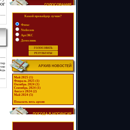
 юг
ГОЛОСОВАНИЕ
Какой провайдер лучше?
Флекс
Ntelecom
АртЭКС
Домолинк
ртир
АРХИВ НОВОСТЕЙ
токо
Ведь
Май 2025 (1)
Февраль 2025 (1)
Октябрь 2024 (1)
Сентябрь 2024 (1)
Август 2024 (2)
Май 2024 (5)
Показать весь архив
ПОГОДА В НОГИНСКЕ