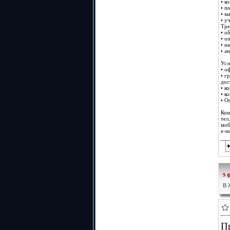
• к
• п
• м
• у
Тре
• о
• о
• н
• а
Усл
• о
• г
дос
• к
• к
• О
Кон
тел
моб
e-m
9 
В
П