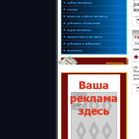
сайты ногинска
ра
во
статьи
поиск по сайтам ногинска
добавить объявление
карта ногинска
знакомства в ногинске
9 
ЗА
добавить в избранное
контакты
РЕКЛАМА
Об 
Ног
рас
муж