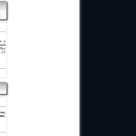
ов и
тный
 Все
1-23
ма,
нее.