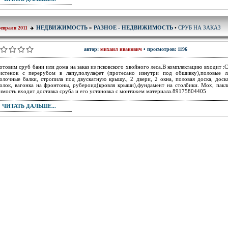
СРУБ НА ЗАКАЗ
НЕДВИЖИМОСТЬ
»
РАЗНОЕ - НЕДВИЖИМОСТЬ
•
февраля 2011
автор:
михаил иванович
• просмотров: 1196
отовим сруб бани или дома на заказ из псковского хвойного леса.В комплектацию входит :
истенок с перерубом в лапу,полулафет (протесано изнутри под обшивку),половые л
олочные балки, стропила под двускатную крышу., 2 двери, 2 окна, половая доска, доск
олок, вагонка на фронтоны, рубероид(кровля крыши),фундамент на столбики. Мох, пакл
имость входит доставка сруба и его установка с монтажем материала.89175804405
ЧИТАТЬ ДАЛЬШЕ...