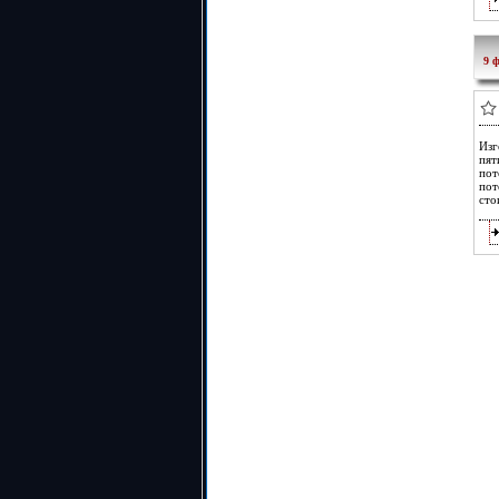
9 
Изг
пят
пот
пот
сто