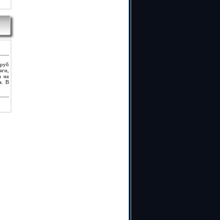
Сруб
аги,
а на
я. В