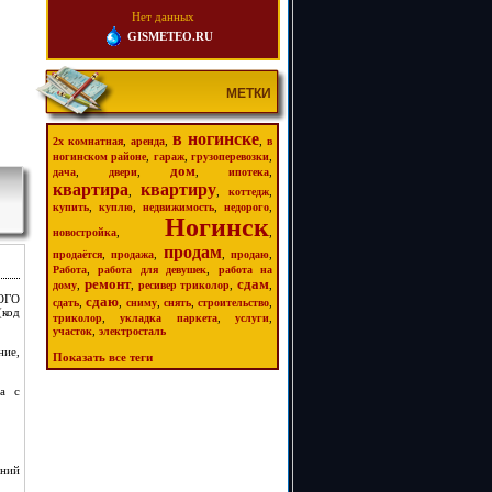
Нет данных
GISMETEO.RU
МЕТКИ
в ногинске
,
,
,
2х комнатная
аренда
в
,
,
,
ногинском районе
гараж
грузоперевозки
дом
,
,
,
,
дача
двери
ипотека
квартира
квартиру
,
,
,
коттедж
,
,
,
,
купить
куплю
недвижимость
недорого
Ногинск
,
,
новостройка
продам
,
,
,
,
продаётся
продажа
продаю
,
,
Работа
работа для девушек
работа на
ремонт
сдам
,
,
,
,
дому
ресивер триколор
ГО
сдаю
,
,
,
,
,
сдать
сниму
снять
строительство
код
,
,
,
триколор
укладка паркета
услуги
,
участок
электросталь
ние,
Показать все теги
та с
ений