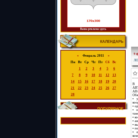
Ваша реклама здесь
КАЛЕНДАРЬ
9 
«
Февраль 2011
»
ЛО
Пн
Вт
Ср
Чт
Пт
Сб
Вс
1
2
3
4
5
6
7
8
9
10
11
12
13
14
15
16
17
18
19
20
В
АВ
21
22
23
24
25
26
27
АН-
28
Обя
• у
коо
• о
ПОПУЛЯРНОЕ
• о
там
• к
• а
• в
• п
• о
ком