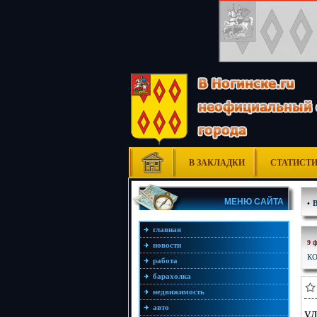
В ЗАКЛАДКИ
СТАТИСТ
МЕНЮ САЙТА
•
главная
9 
новости
КО
работа
барахолка
недвижимость
авто
ул