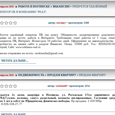
ТРЕБУЕТСЯ УДАЛЁННЫЙ
РАБОТА В НОГИНСКЕ
»
ВАКАНСИИ
•
февраля 2011
ЕРАТОР ПК В КОМПАНИЮ "РЕАЛ".
автор:
newmq1
• просмотров: 2560
буется удалённый оператор ПК (на дому). Обязанности: редактирование документ
равка их по почте, работа в Интернете. Требования: опыт работы от 1 года, опы
ьзователь ПК, Интернет. Испыт.срок 10 рабочих дней. Оформление по законодательству.
робности на нашем сайте в разделе Вакансии. Оклад: 25000 руб. Тел.: 8(926)343-6
трий, Сайт: www.reklama-real.ru
ансии отправлять на почту: rarekmedia@gmail.com
ЧИТАТЬ ДАЛЬШЕ...
ПРОДАМ КВАРТИРУ
НЕДВИЖИМОСТЬ
»
ПРОДАМ КВАРТИРУ
•
февраля 2011
автор:
wisdom48
• просмотров: 1154
одается 2х комн. квартира в Ногинске, ул. Рогожская 1/5эт. кирпичного до
29,6/7,газов. колонка, сан/уз. раздельный, комнаты изолированные. Состояние сред
ее 3 лет в собст-ти. Юридически, физически свободна.
Пр.продажа. 2 450 000р.
. 8-926-558-27-77
ЧИТАТЬ ДАЛЬШЕ...