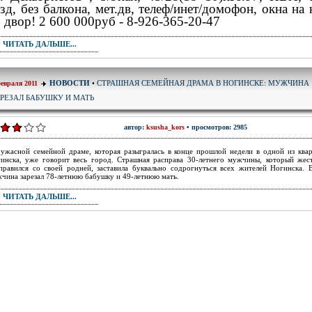
зд, без балкона, мет.дв, телеф/инет/домофон, окна на
 двор! 2 600 000руб - 8-926-365-20-47
ЧИТАТЬ ДАЛЬШЕ...
СТРАШНАЯ СЕМЕЙНАЯ ДРАМА В НОГИНСКЕ: МУЖЧИНА
НОВОСТИ
•
февраля 2011
РЕЗАЛ БАБУШКУ И МАТЬ
автор:
ksusha_kors
• просмотров: 2985
ужасной семейной драме, которая разыгралась в конце прошлой недели в одной из ква
инска, уже говорит весь город. Страшная расправа 30-летнего мужчины, который жес
правился со своей родней, заставила буквально содрогнуться всех жителей Ногинска. 
чина зарезал 78-летнюю бабушку и 49-летнюю мать.
ЧИТАТЬ ДАЛЬШЕ...