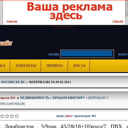
Ваша реклама здесь
ЛОГИН:
ПАРОЛ
ИКА
КОНТАКТЫ
ПРАВИЛА
RSS 2.0
В НОГИНСКЕ.RU
» МАТЕРИАЛЫ ЗА 09.02.2011
[B]ПРОДАЮ 2-
НЕДВИЖИМОСТЬ
»
ПРОДАМ КВАРТИРУ
•
февраля 2011
МН,ЗАРЕЧЬЕ[/B]
автор:
darsi
• просмотров: 965
. Декабристов , 5/9пан, 45/28(18+10)изол/7, ПВХ, 