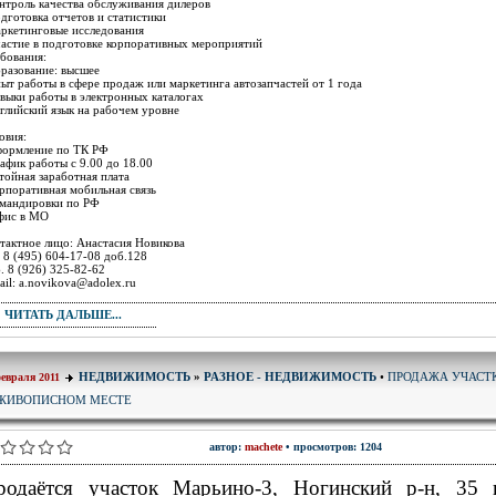
онтроль качества обслуживания дилеров
одготовка отчетов и статистики
аркетинговые исследования
частие в подготовке корпоративных мероприятий
бования:
бразование: высшее
пыт работы в сфере продаж или маркетинга автозапчастей от 1 года
авыки работы в электронных каталогах
нглийский язык на рабочем уровне
овия:
формление по ТК РФ
рафик работы с 9.00 до 18.00
тойная заработная плата
орпоративная мобильная связь
омандировки по РФ
фис в МО
тактное лицо: Анастасия Новикова
. 8 (495) 604-17-08 доб.128
. 8 (926) 325-82-62
ail: a.novikova@adolex.ru
ЧИТАТЬ ДАЛЬШЕ...
ПРОДАЖА УЧАСТ
НЕДВИЖИМОСТЬ
»
РАЗНОЕ - НЕДВИЖИМОСТЬ
•
февраля 2011
 ЖИВОПИСНОМ МЕСТЕ
автор:
machete
• просмотров: 1204
родаётся участок Марьино-3, Ногинский р-н, 35 