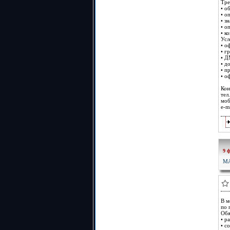
Тре
• о
• о
• з
• о
• к
Усл
• о
• г
• Д
• д
• п
• о
Кон
тел
моб
e-m
9 
МА
В м
по 
Обя
• р
• с