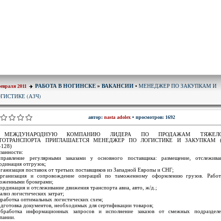
МЕНЕДЖЕР ПО ЗАКУПКАМ И
РАБОТА В НОГИНСКЕ
»
ВАКАНСИИ
•
февраля 2011
ГИСТИКЕ (АЗЧ)
автор:
nasta adolex
• просмотров: 1692
 МЕЖДУНАРОДНУЮ КОМПАНИЮ ЛИДЕРА ПО ПРОДАЖАМ ТЯЖЕЛО
ТОТРАНСПОРТА ПРИГЛАШАЕТСЯ МЕНЕДЖЕР ПО ЛОГИСТИКЕ И ЗАКУПКАМ (
128)
занности:
правление регулярными заказами у основного поставщика: размещение, отслежива
рдинация отгрузок;
рганизация поставок от третьих поставщиков из Западной Европы и СНГ;
рганизация и сопровождение операций по таможенному оформлению грузов. Рабо
оженными брокерами;
оординация и отслеживание движения транспорта авиа, авто, ж/д.;
нализ логистических затрат;
ыработка оптимальных логистических схем;
одготовка документов, необходимых для сертификации товаров;
бработка информационных запросов и исполнение заказов от смежных подраздел
пании.