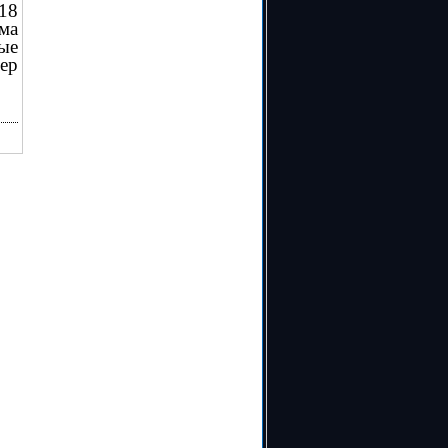
18
ма
ые
ер