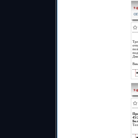
9 
ОП
Тре
отп
пол
под
Дми
Вак
9 
Пр
45/
Бол
Тел