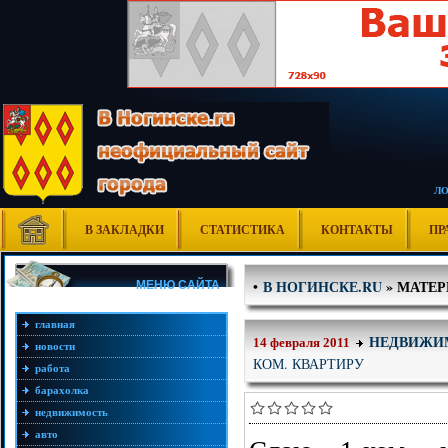
Л
В ЗАКЛАДКИ
СТАТИСТИКА
КОНТАКТЫ
ПР
В НОГИНСКЕ.RU
» МАТЕРИ
•
МЕНЮ САЙТА
главная
НЕДВИЖИ
14 февраля 2011
новости
КОМ. КВАРТИРУ
работа
барахолка
недвижимость
авто