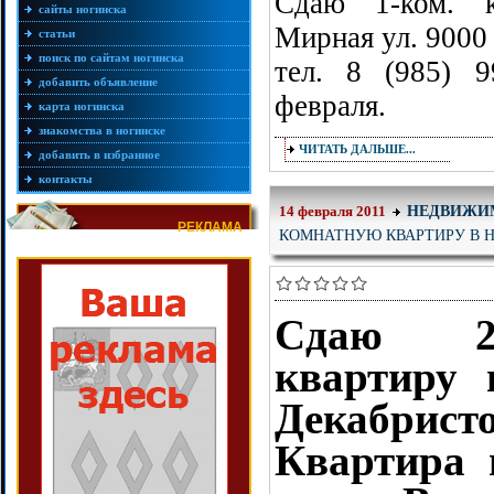
Сдаю 1-ком. к
сайты ногинска
Мирная ул. 9000
статьи
поиск по сайтам ногинска
тел. 8 (985) 
добавить объявление
февраля.
карта ногинска
знакомства в ногинске
ЧИТАТЬ ДАЛЬШЕ...
добавить в избранное
контакты
НЕДВИЖИ
14 февраля 2011
РЕКЛАМА
КОМНАТНУЮ КВАРТИРУ В Н
Сдаю 2
квартиру 
Декабрист
Квартира 