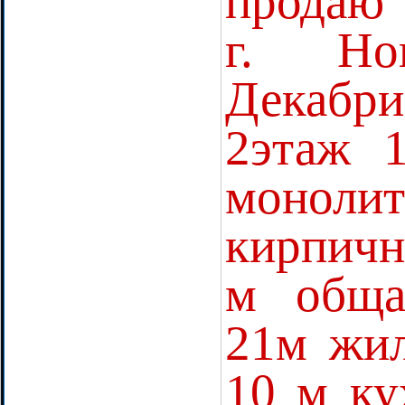
продаю
г. Но
Декабр
2этаж 
моноли
кирпичн
м обща
21м жи
10 м ку