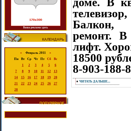
доме. В к
телевизор
Балкон, 
Ваша реклама здесь
ремонт. В
КАЛЕНДАРЬ
лифт. Хоро
«
Февраль 2011
»
18500 рубл
Пн
Вт
Ср
Чт
Пт
Сб
Вс
8-903-188-
1
2
3
4
5
6
7
8
9
10
11
12
13
14
15
16
17
18
19
20
ЧИТАТЬ ДАЛЬШЕ...
21
22
23
24
25
26
27
28
ПОПУЛЯРНОЕ