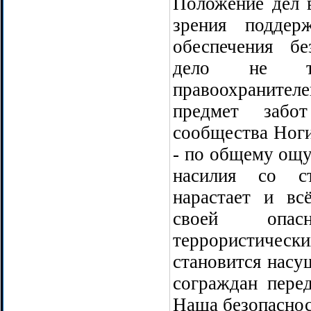
Положение дел 
зрения поддер
обеспечения б
дело не т
правоохранител
предмет забот
сообщества Ногин
- по общему ощу
насилия со ст
нарастает и вс
своей опа
террористиче
становится насу
сограждан пере
Наша безопасност