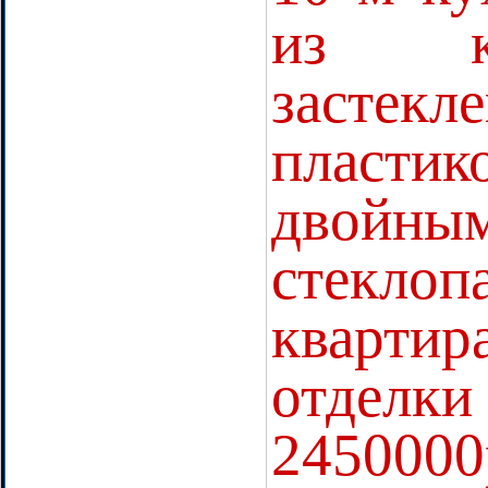
из к
застекл
пласт
двойны
стеклоп
квар
отделки
2450000