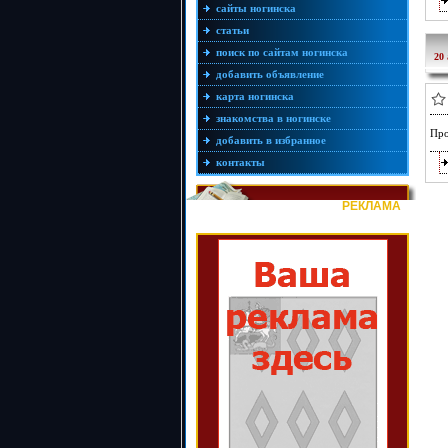
сайты ногинска
статьи
поиск по сайтам ногинска
20 
добавить объявление
карта ногинска
знакомства в ногинске
Про
добавить в избранное
контакты
РЕКЛАМА