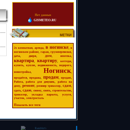
Нет данных
GISMETEO.RU
МЕТКИ
в ногинске
,
,
,
2х комнатная
аренда
в
,
,
,
ногинском районе
гараж
грузоперевозки
дом
,
,
,
,
дача
двери
ипотека
квартира
квартиру
,
,
,
коттедж
,
,
,
,
купить
куплю
недвижимость
недорого
Ногинск
,
,
новостройка
продам
,
,
,
,
продаётся
продажа
продаю
,
,
Работа
работа для девушек
работа на
ремонт
сдам
,
,
,
,
дому
ресивер триколор
сдаю
,
,
,
,
,
сдать
сниму
снять
строительство
,
,
,
триколор
укладка паркета
услуги
,
участок
электросталь
Показать все теги