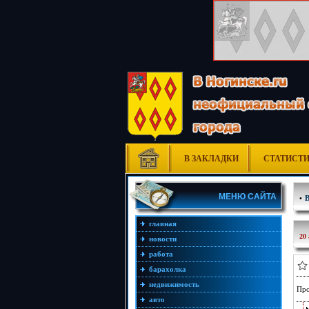
В ЗАКЛАДКИ
СТАТИСТ
МЕНЮ САЙТА
•
главная
20 
новости
работа
барахолка
недвижимость
Про
авто