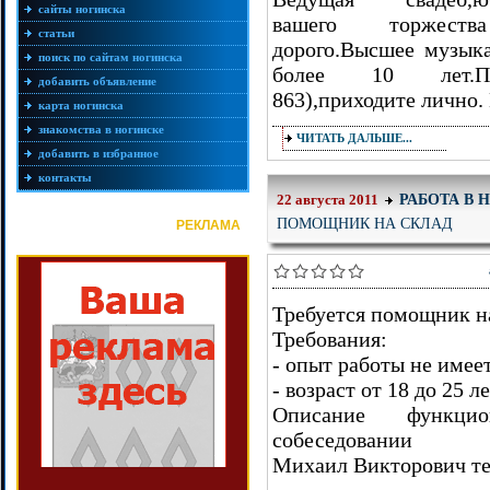
сайты ногинска
вашего торжества 
статьи
дорого.Высшее музыка
поиск по сайтам ногинска
более 10 лет.Пиш
добавить объявление
863),приходите лично.
карта ногинска
знакомства в ногинске
ЧИТАТЬ ДАЛЬШЕ...
добавить в избранное
контакты
РАБОТА В 
22 августа 2011
ПОМОЩНИК НА СКЛАД
РЕКЛАМА
Требуется помощник н
Требования:
- опыт работы не имее
- возраст от 18 до 25 л
Описание функцио
собеседовании
Михаил Викторович тел