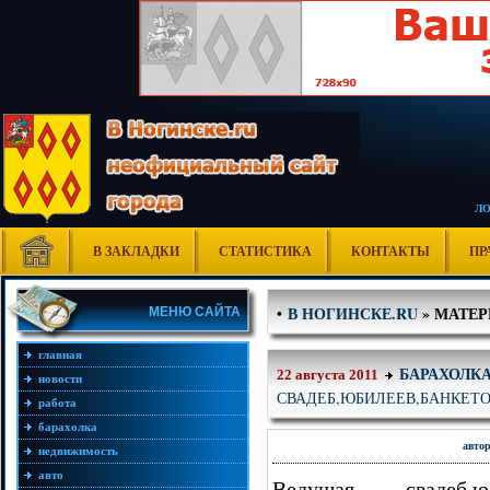
Л
В ЗАКЛАДКИ
СТАТИСТИКА
КОНТАКТЫ
ПР
В НОГИНСКЕ.RU
» МАТЕРИ
•
МЕНЮ САЙТА
главная
БАРАХОЛК
22 августа 2011
новости
СВАДЕБ,ЮБИЛЕЕВ,БАНКЕТ
работа
барахолка
авто
недвижимость
авто
Ведущая свадеб,юби