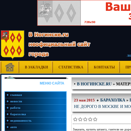
Л
В ЗАКЛАДКИ
СТАТИСТИКА
КОНТАКТЫ
ПР
В НОГИНСКЕ.RU
» МАТЕРИ
•
МЕНЮ САЙТА
главная
БАРАХОЛКА
»
23 мая 2015
новости
НЕ ДОРОГО В МОСКВЕ И М
работа
барахолка
недвижимость
авто
Заказать, купить штангу, гантели не до