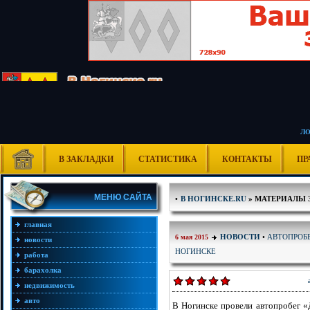
Л
В ЗАКЛАДКИ
СТАТИСТИКА
КОНТАКТЫ
ПР
МЕНЮ САЙТА
•
В НОГИНСКЕ.RU
» МАТЕРИАЛЫ ЗА
главная
АВТОПРОБЕ
НОВОСТИ
•
6 мая 2015
новости
НОГИНСКЕ
работа
барахолка
недвижимость
авто
В Ногинске провели автопробег 