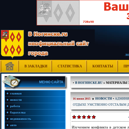
Л
В ЗАКЛАДКИ
СТАТИСТИКА
КОНТАКТЫ
ПР
МЕНЮ САЙТА
•
В НОГИНСКЕ.RU
» МАТЕРИАЛЫ ЗА
главная
АДМИНИС
НОВОСТИ
•
16 июня 2015
новости
ОТДЫХЕ УМСТВЕННО ОТСТАЛЫМ 
работа
барахолка
недвижимость
авто
Изучением конфликта в детском л